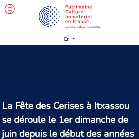
Select your language
En
La
fête de la cerise à
Itxassou
La Fête des Cerises à Itxassou
se déroule le 1er dimanche de
juin depuis le début des années