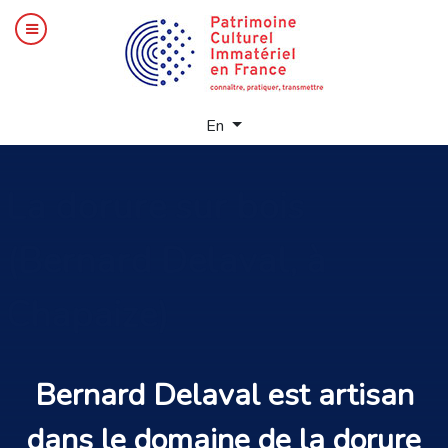
Select your language
En
La
dorure sur bois
(Bernard Delaval, à
Chapaize)
Bernard Delaval est
artisan
dans le domaine de la
dorure