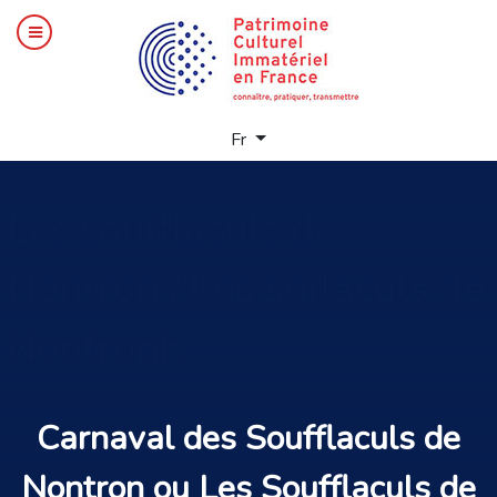
Sélectionnez votre langue
Fr
Les
soufflaculs de
Nontron / Los soflaculs de
Nontronh
Carnaval
des Soufflaculs de
Nontron ou Les Soufflaculs de