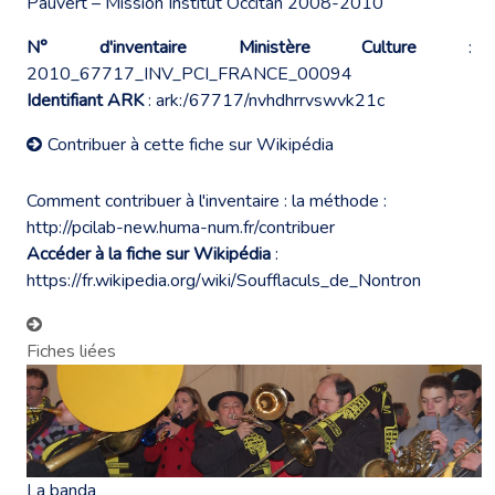
Pauvert – Mission Institut Occitan 2008-2010
N° d'inventaire Ministère Culture
:
2010_67717_INV_PCI_FRANCE_00094
Identifiant ARK
: ark:/67717/nvhdhrrvswvk21c
Contribuer à cette fiche sur Wikipédia
Comment contribuer à l'inventaire : la méthode :
http://pcilab-new.huma-num.fr/contribuer
Accéder à la fiche sur Wikipédia
:
https://fr.wikipedia.org/wiki/Soufflaculs_de_Nontron
Fiches liées
La banda