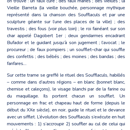
on trouve : un faux curé ; des faux mariés ; des vieilles ; la
Vieille Barreta (la vieille bouchée, personnage mythique
représenté dans la chanson des Soufflaculs et par une
sculpture géante sur l’une des places de la ville) ; des
travestis ; des fous (voir plus loin) ; le roi fainéant sur son
char appelé Dagobert 1er ; deux gendarmes encadrant
Bufador et le guidant jusqu’à son jugement ; l’avocat ; le
procureur ; de faux pompiers ; un soufflet–char qui souffle
des confettis ; des bébés ; des moines ; des bandas ; des
fanfares…
Sur cette trame se greffé le rituel des Soufflaculs, habillés
– comme dans d’autres régions – en blanc (bonnet blanc,
chemise et caleçons), le visage blanchi par de la farine ou
du maquillage. Ils portent chacun un soufflet. Un
personnage en frac et chapeau haut de forme (depuis le
début du XXe siècle), en noir, guide le rituel et le devance
avec un sifflet. L’évolution des Soufflaculs s’exécute en huit
mouvements : 1) s’accroupir 2) souffler au cul de celui qui