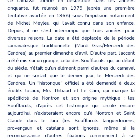
Ce carnaval, tombé en désuétude dans les années
cinquante, fut relancé en 1979 (après une première
tentative avortée en 1968) sous l’impulsion notamment
de Michel Meyleu, qui l’avait connu dans son enfance.
Depuis, il ne s’est interrompu que trois années pour
diverses raisons. La date a été déplacée de la période
carnavalesque traditionnelle (Mardi Gras/Mercredi des
Cendres) au premier dimanche d’avril. D’autre part, l’accent
a été mis sur un groupe, celui des Soufflaculs, qui, au début
du siècle, n’était qu’un élément parmi d’autres du carnaval
et qui ne sortait que le dernier jour, le Mercredi des
Cendres. Un "historique" officiel a été demandé à deux
érudits locaux, Mrs Thibaud et Le Cam, qui marque la
spécificité de Nontron et son origine mythique : les
Soufflaculs, d’après cet historique qui circule encore
aujourd’hui, n’existeraient encore qu’à Nontron et Saint
Claude dans le Jura (les Soufflaculs languedociens,
provençaux et catalans sont ignorés, même si la
reconnaissance d’autres filiations commencent à se