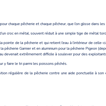
 pour chaque pêcherie et chaque pêcheur, que l’on glisse dans les 
e d’un croc en métal, souvent réduit à une simple tige de métal tor
a pointe de la pêcherie et qui retient l’eau à l’intérieur de celle
r la pêcherie Garnier et en aluminium pour la pêcherie Pigeon (de
au devenait extrêmement difficile à soulever pour des exploitants 
ur y faire le tri parmi les poissons pêchés.
ion régulière de la pêcherie contre une aide ponctuelle à son e