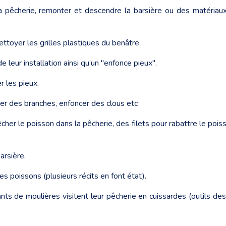
a pêcherie, remonter et descendre la barsière ou des matériaux e
ttoyer les grilles plastiques du benâtre.
leur installation ainsi qu’un "enfonce pieux".
 les pieux.
er des branches, enfoncer des clous etc
her le poisson dans la pêcherie, des filets pour rabattre le pois
arsière.
les poissons (plusieurs récits en font état).
ants de moulières visitent leur pêcherie en cuissardes (outils des