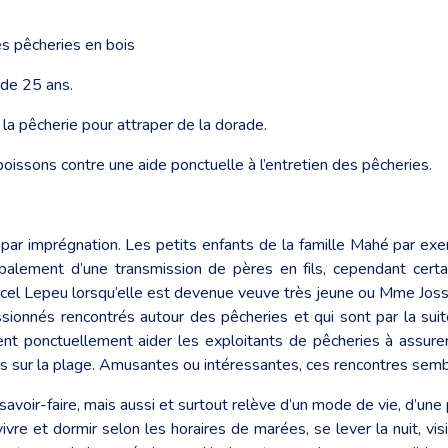
s pêcheries en bois
 de 25 ans.
la pêcherie pour attraper de la dorade.
issons contre une aide ponctuelle à l’entretien des pêcheries.
par imprégnation. Les petits enfants de la famille Mahé par exem
ncipalement d’une transmission de pères en fils, cependant ce
Marcel Lepeu lorsqu’elle est devenue veuve très jeune ou Mme Jo
sionnés rencontrés autour des pêcheries et qui sont par la suit
ent ponctuellement aider les exploitants de pêcheries à assure
s sur la plage. Amusantes ou intéressantes, ces rencontres sembl
savoir-faire, mais aussi et surtout relève d’un mode de vie, d’une p
 vivre et dormir selon les horaires de marées, se lever la nuit, v