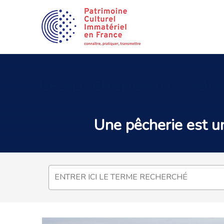
Les
pêcheries fixes du
Une
pêcherie
est u