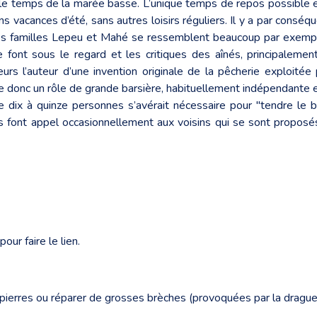
le temps de la marée basse. L’unique temps de repos possible es
ans vacances d’été, sans autres loisirs réguliers. Il y a par consé
des familles Lepeu et Mahé se ressemblent beaucoup par exempl
 font sous le regard et les critiques des aînés, principalemen
eurs l’auteur d’une invention originale de la pêcherie exploit
oue donc un rôle de grande barsière, habituellement indépendante et
de dix à quinze personnes s’avérait nécessaire pour "tendre le
ts font appel occasionnellement aux voisins qui se sont proposés 
our faire le lien.
 pierres ou réparer de grosses brèches (provoquées par la drague 