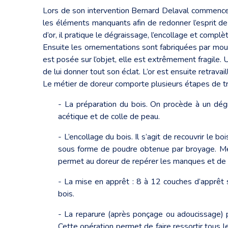
Lors de son intervention Bernard Delaval commence to
les éléments manquants afin de redonner l’esprit de 
d’or, il pratique le dégraissage, l’encollage et compl
Ensuite les ornementations sont fabriquées par moulag
est posée sur l’objet, elle est extrêmement fragile. U
de lui donner tout son éclat. L’or est ensuite retravail
Le métier de doreur comporte plusieurs étapes de tra
- La préparation du bois. On procède à un dégr
acétique et de colle de peau.
- L’encollage du bois. Il s’agit de recouvrir le
sous forme de poudre obtenue par broyage. Mélan
permet au doreur de repérer les manques et de b
- La mise en apprêt : 8 à 12 couches d’apprêt s
bois.
- La reparure (après ponçage ou adoucissage) per
Cette opération permet de faire ressortir tous l