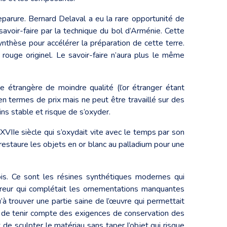
reparure. Bernard Delaval a eu la rare opportunité de
savoir-faire par la technique du bol d’Arménie. Cette
synthèse pour accélérer la préparation de cette terre.
e rouge originel. Le savoir-faire n’aura plus le même
ce étrangère de moindre qualité (l’or étranger étant
en termes de prix mais ne peut être travaillé sur des
ns stable et risque de s’oxyder.
 XVIIe siècle qui s’oxydait vite avec le temps par son
l restaure les objets en or blanc au palladium pour une
is. Ce sont les résines synthétiques modernes qui
oreur qui complétait les ornementations manquantes
u’à trouver une partie saine de l’œuvre qui permettait
nt de tenir compte des exigences de conservation des
de sculpter le matériau sans taper l’objet qui risque