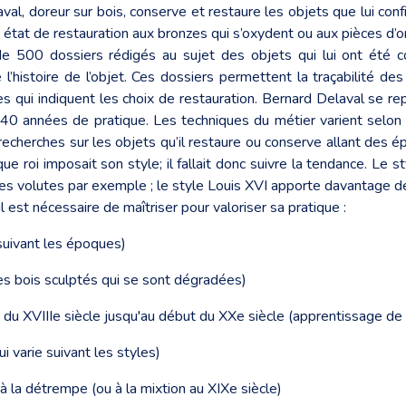
al, doreur sur bois, conserve et restaure les objets que lui c
s état de restauration aux bronzes qui s’oxydent ou aux pièces d
e 500 dossiers rédigés au sujet des objets qui lui ont été co
te l’histoire de l’objet. Ces dossiers permettent la traçabilité d
qui indiquent les choix de restauration. Bernard Delaval se re
 40 années de pratique. Les techniques du métier varient selon
recherches sur les objets qu’il restaure ou conserve allant des 
e roi imposait son style; il fallait donc suivre la tendance. Le 
 les volutes par exemple ; le style Louis XVI apporte davantage de
 est nécessaire de maîtriser pour valoriser sa pratique :
suivant les époques)
 des bois sculptés qui se sont dégradées)
n du XVIIIe siècle jusqu'au début du XXe siècle (apprentissage de
ui varie suivant les styles)
t à la détrempe (ou à la mixtion au XIXe siècle)