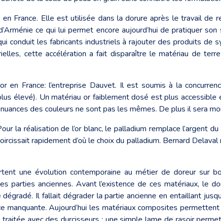
en France. Elle est utilisée dans la dorure après le travail de 
d’Arménie ce qui lui permet encore aujourd’hui de pratiquer son 
qui conduit les fabricants industriels à rajouter des produits de 
elles, cette accélération a fait disparaître le matériau de terr
’or en France: l’entreprise Dauvet. Il est soumis à la concurren
plus élevé). Un matériau or faiblement dosé est plus accessible 
 nuances des couleurs ne sont pas les mêmes. De plus il sera moi
ur la réalisation de l’or blanc, le palladium remplace l’argent du
t noircissait rapidement d’où le choix du palladium. Bernard Delava
rtent une évolution contemporaine au métier de doreur sur bo
s parties anciennes. Avant l’existence de ces matériaux, le d
dégradé. Il fallait dégrader la partie ancienne en entaillant jusq
pièce manquante. Aujourd’hui les matériaux composites permette
traitée avec des durcisseurs ; une simple lame de rasoir permet 