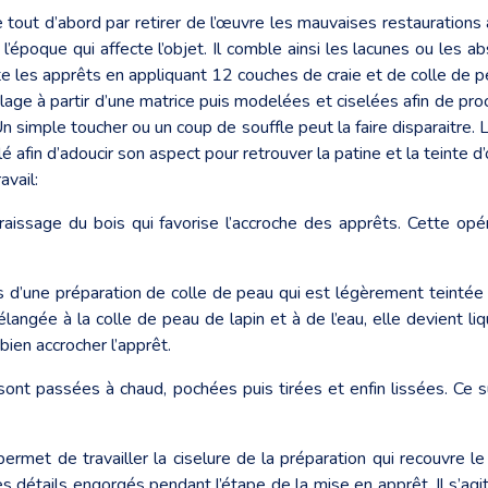
ut d’abord par retirer de l’œuvre les mauvaises restaurations an
l’époque qui affecte l’objet. Il comble ainsi les lacunes ou les a
ète les apprêts en appliquant 12 couches de craie et de colle de p
e à partir d’une matrice puis modelées et ciselées afin de procéd
n simple toucher ou un coup de souffle peut la faire disparaitre. La
lé afin d’adoucir son aspect pour retrouver la patine et la teinte d’
vail:
aissage du bois qui favorise l’accroche des apprêts. Cette opér
 bois d’une préparation de colle de peau qui est légèrement teint
gée à la colle de peau de lapin et à de l’eau, elle devient liqu
ien accrocher l’apprêt.
ont passées à chaud, pochées puis tirées et enfin lissées. Ce su
met de travailler la ciselure de la préparation qui recouvre le b
es détails engorgés pendant l’étape de la mise en apprêt. Il s’ag