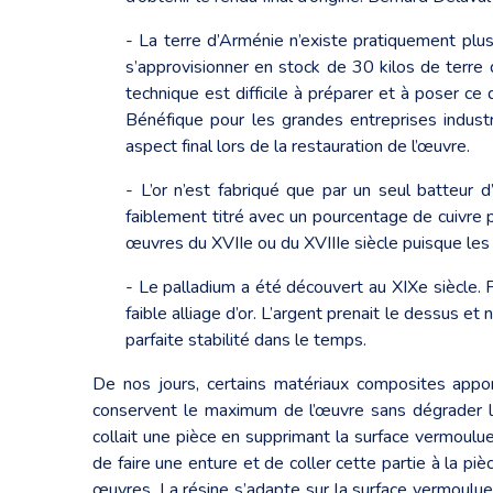
- La terre d’Arménie n’existe pratiquement plus 
s’approvisionner en stock de 30 kilos de terre 
technique est difficile à préparer et à poser ce 
Bénéfique pour les grandes entreprises industri
aspect final lors de la restauration de l’œuvre.
- L’or n’est fabriqué que par un seul batteur d
faiblement titré avec un pourcentage de cuivre 
œuvres du XVIIe ou du XVIIIe siècle puisque les
- Le palladium a été découvert au XIXe siècle. Po
faible alliage d’or. L’argent prenait le dessus e
parfaite stabilité dans le temps.
De nos jours, certains matériaux composites appo
conservent le maximum de l’œuvre sans dégrader le
collait une pièce en supprimant la surface vermoulue 
de faire une enture et de coller cette partie à la 
œuvres. La résine s’adapte sur la surface vermoulue 