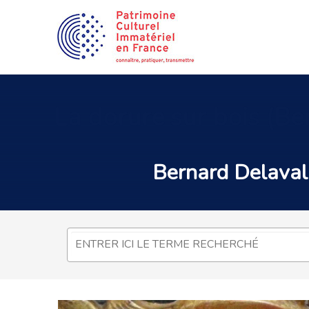
La
dorure sur bois (Be
Bernard Delaval