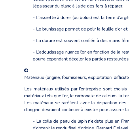
l’épaisseur du blanc à l’aide des fers à réparer.
- L'assiette à dorer (ou bolus) est la terre d’arg
- Le brunissage permet de polir la feuille d’or et
- La dorure est souvent confiée à des mains fémi
- L’adoucissage nuance l’or en fonction de la rest
pourra cependant déceler les parties restaurées
Matériaux (origine, fournisseurs, exploitation, diffic
Les matériaux utilisés par l’entreprise sont choisis
matériaux tels que l’or, le carbonate de calcium, la t
Les matériaux se raréfient avec la disparition des f
d’origine devraient continuer à exister pour assurer la
- La colle de peau de lapin n’existe plus en Fra
d’obtenir le rendu final d’origine. Bernard Delav