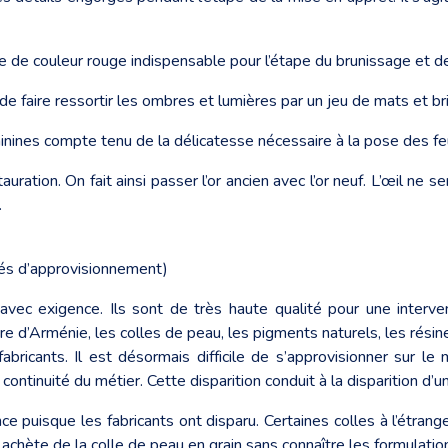
ile de couleur rouge indispensable pour l’étape du brunissage et de 
 de faire ressortir les ombres et lumières par un jeu de mats et bri
nines compte tenu de la délicatesse nécessaire à la pose des feui
auration. On fait ainsi passer l’or ancien avec l’or neuf. L’œil ne 
.
ultés d’approvisionnement)
 avec exigence. Ils sont de très haute qualité pour une interven
erre d’Arménie, les colles de peau, les pigments naturels, les résin
abricants. Il est désormais difficile de s’approvisionner sur le
 continuité du métier. Cette disparition conduit à la disparition d’u
nce puisque les fabricants ont disparu. Certaines colles à l’étra
al achète de la colle de peau en grain sans connaître les formulati