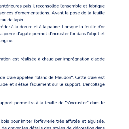
térieures puis il reconsolide l’ensemble et fabrique
bsences d’ornementations. Avant la pose de la feuille
eau de lapin.
er à la dorure et à la patine. Lorsque la feuille d’or
 pierre d’agate permet d’incruster l’or dans l’objet et
origine.
ation est réalisée à chaud par imprégnation d’acide
ée de craie appelée "blanc de Meudon". Cette craie est
ide et s’étale facilement sur le support. L’encollage
pport permettra à la feuille de "s’incruster" dans le
ois pour imiter l’orfèvrerie très affutée et aiguisée.
it de graver les détails des styles de décoration dans