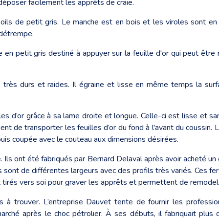
déposer facilement les apprêts de craie.
ls de petit gris. Le manche est en bois et les viroles sont en fi
a détrempe.
en petit gris destiné à appuyer sur la feuille d'or qui peut être 
, très durs et raides. Il égraine et lisse en même temps la surf
es d’or grâce à sa lame droite et longue. Celle-ci est lisse et s
t de transporter les feuilles d’or du fond à l'avant du coussin. La
 puis coupée avec le couteau aux dimensions désirées.
re. Ils ont été fabriqués par Bernard Delaval après avoir acheté un
 sont de différentes largeurs avec des profils très variés. Ces fe
 tirés vers soi pour graver les apprêts et permettent de remodeler
les à trouver. L’entreprise Dauvet tente de fournir les professi
arché après le choc pétrolier. À ses débuts, il fabriquait plus 