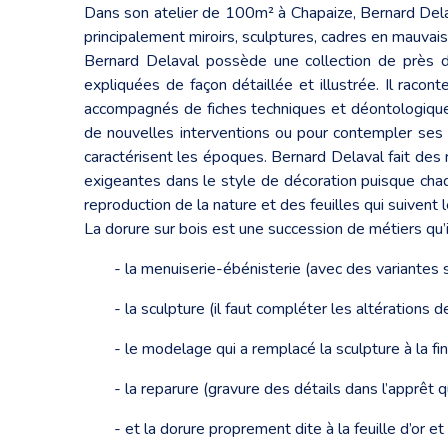
Dans son atelier de 100m² à Chapaize, Bernard Delav
principalement miroirs, sculptures, cadres en mauvai
Bernard Delaval possède une collection de près d
expliquées de façon détaillée et illustrée. Il racon
accompagnés de fiches techniques et déontologiques 
de nouvelles interventions ou pour contempler ses
caractérisent les époques. Bernard Delaval fait des 
exigeantes dans le style de décoration puisque chaqu
reproduction de la nature et des feuilles qui suivent
La dorure sur bois est une succession de métiers qu’il
- la menuiserie-ébénisterie (avec des variantes 
- la sculpture (il faut compléter les altérations
- le modelage qui a remplacé la sculpture à la fi
- la reparure (gravure des détails dans l’apprêt q
- et la dorure proprement dite à la feuille d’or e