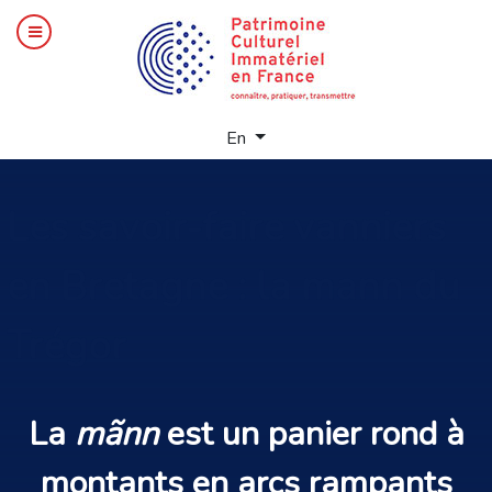
Select your language
En
Les
savoir-faire vanniers
en Bretagne : la mann du
Trégor
La
mãnn
est un
panier rond
à
montants en arcs rampants