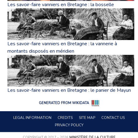
Les savoir-faire vanniers en Bretagne : la bosselle
Les savoir-faire vanniers en Bretagne : la vannerie à
montants disposés en méridien
Les savoir-faire vanniers en Bretagne : le panier de Mayun
GENERATED FROM WIKIDATA
LEGAL INFORMATION
CREDITS
SITE MAP
CONTACT US
PRIVACY POLICY
COPYRIGHT © 2017 - 2026
MINISTÈRE DE LA CULTURE