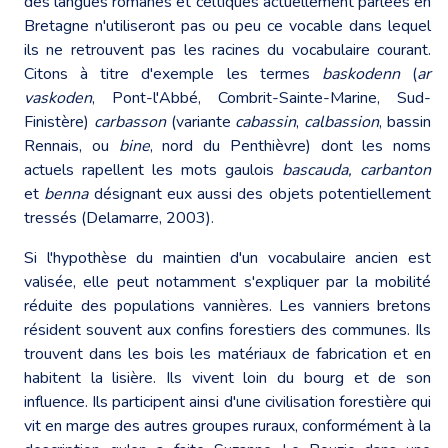
des langues romanes et celtiques actuellement parlées en
Bretagne n'utiliseront pas ou peu ce vocable dans lequel
ils ne retrouvent pas les racines du vocabulaire courant.
Citons à titre d'exemple les termes
baskodenn
(
ar
vaskoden
, Pont-l'Abbé, Combrit-Sainte-Marine, Sud-
Finistère)
carbasson
(variante
cabassin
,
calbassion
, bassin
Rennais, ou
bine
, nord du Penthièvre) dont les noms
actuels rapellent les mots gaulois
bascauda, carbanton
et
benna
désignant eux aussi des objets potentiellement
tressés (Delamarre, 2003).
Si l'hypothèse du maintien d'un vocabulaire ancien est
valisée, elle peut notamment s'expliquer par la mobilité
réduite des populations vannières. Les vanniers bretons
résident souvent aux confins forestiers des communes. Ils
trouvent dans les bois les matériaux de fabrication et en
habitent la lisière. Ils vivent loin du bourg et de son
influence. Ils participent ainsi d'une civilisation forestière qui
vit en marge des autres groupes ruraux, conformément à la