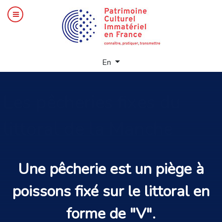
Select your language
En
Les
pêcheries fixes du
littoral de la Manche
Une
pêcherie
est un
piège à
poissons
fixé sur le littoral en
forme de "V".