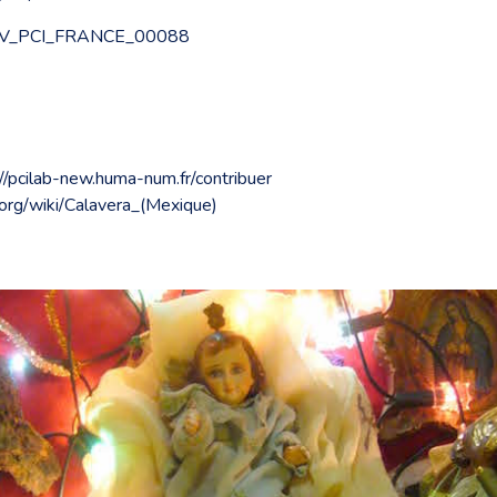
NV_PCI_FRANCE_00088
://pcilab-new.huma-num.fr/contribuer
a.org/wiki/Calavera_(Mexique)