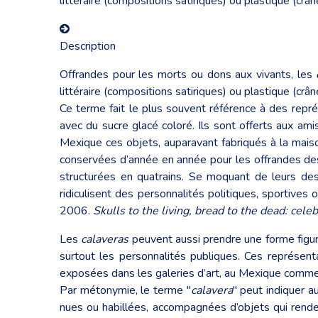
littéraire (compositions satiriques) ou plastique (cr
Description
Offrandes pour les morts ou dons aux vivants, les
littéraire (compositions satiriques) ou plastique (cr
Ce terme fait le plus souvent référence à des repr
avec du sucre glacé coloré. Ils sont offerts aux ami
Mexique ces objets, auparavant fabriqués à la maiso
conservées d’année en année pour les offrandes de
structurées en quatrains. Se moquant de leurs desti
ridiculisent des personnalités politiques, sportiv
2006.
Skulls to the living, bread to the dead: cel
Les
calaveras
peuvent aussi prendre une forme figura
surtout les personnalités publiques. Ces représe
exposées dans les galeries d’art, au Mexique comme
Par métonymie, le terme "
calavera
" peut indiquer a
nues ou habillées, accompagnées d’objets qui rende