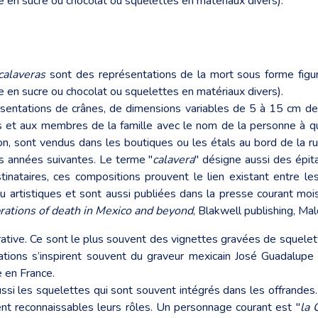
âne en sucre ou chocolat ou squelettes en matériaux divers).
calaveras
sont des représentations de la mort sous forme figur
âne en sucre ou chocolat ou squelettes en matériaux divers).
ésentations de crânes, de dimensions variables de 5 à 15 cm de
s et aux membres de la famille avec le nom de la personne à qui 
n, sont vendus dans les boutiques ou les étals au bord de la rue
s années suivantes. Le terme "
calavera
" désigne aussi des épit
nataires, ces compositions prouvent le lien existant entre les
es ou artistiques et sont aussi publiées dans la presse courant
ebrations of death in Mexico and
beyond
, Blakwell publishing, Ma
tive. Ce sont le plus souvent des vignettes gravées de squelette
ntations s’inspirent souvent du graveur mexicain José Guadal
 en France.
ussi les squelettes qui sont souvent intégrés dans les offrandes.
nt reconnaissables leurs rôles. Un personnage courant est "
la 