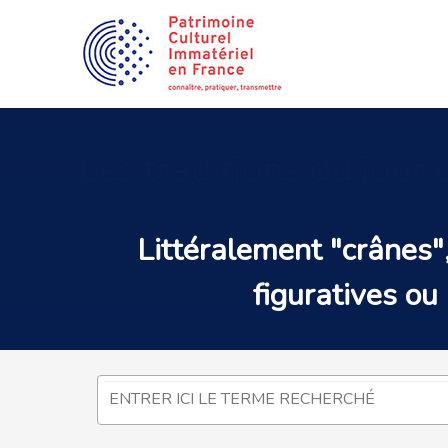
Les
traditions du jour
Littéralement "crânes"
figuratives
ou