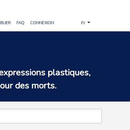
Sélectionnez votre langue
IBUER
FAQ
CONNEXION
Fr
expressions plastiques
,
Jour des morts
.