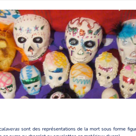
calaveras
sont des représentations de la mort sous forme figur