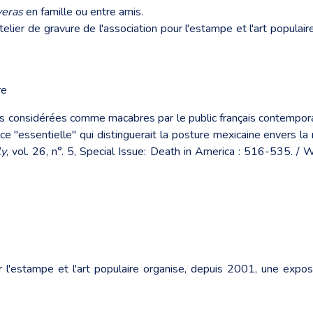
veras
en famille ou entre amis.
telier de gravure de l'association pour l'estampe et l'art popula
re
is considérées comme macabres par le public français contemporai
nce "essentielle" qui distinguerait la posture mexicaine envers
ly
, vol. 26, n°. 5, Special Issue: Death in America : 516-535.
ur l'estampe et l'art populaire organise, depuis 2001, une expo