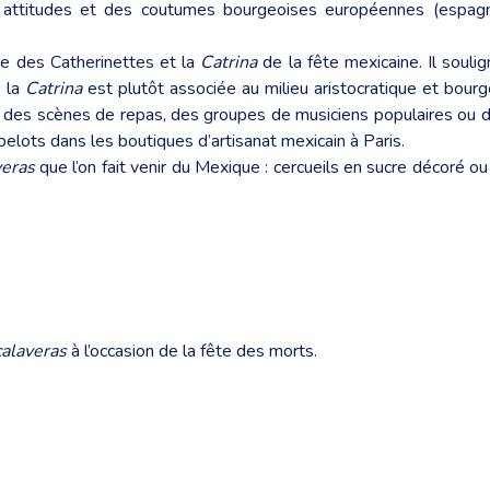
attitudes et des coutumes bourgeoises européennes (espagno
ise des Catherinettes et la
Catrina
de la fête mexicaine. Il soulig
e la
Catrina
est plutôt associée au milieu aristocratique et bour
s : des scènes de repas, des groupes de musiciens populaires ou 
elots dans les boutiques d’artisanat mexicain à Paris.
veras
que l’on fait venir du Mexique : cercueils en sucre décoré ou
calaveras
à l’occasion de la fête des morts.