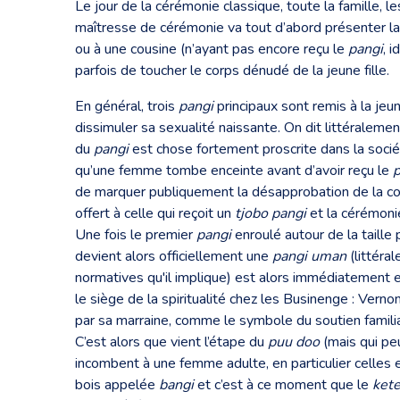
Le jour de la cérémonie classique, toute la famille, le
maîtresse de cérémonie va tout d’abord présenter la 
ou à une cousine (n’ayant pas encore reçu le
pangi
, 
parfois de toucher le corps dénudé de la jeune fille.
En général, trois
pangi
principaux sont remis à la jeu
dissimuler sa sexualité naissante. On dit littéralemen
du
pangi
est chose fortement proscrite dans la soci
qu’une femme tombe enceinte avant d’avoir reçu le
p
de marquer publiquement la désapprobation de la co
offert à celle qui reçoit un
tjobo pangi
et la cérémonie
Une fois le premier
pangi
enroulé autour de la taille
devient alors officiellement une
pangi uman
(littéra
normatives qu'il implique) est alors immédiatement e
le siège de la spiritualité chez les Businenge : Vern
par sa marraine, comme le symbole du soutien famili
C’est alors que vient l’étape du
puu doo
(mais qui peu
incombent à une femme adulte, en particulier celles 
bois appelée
bangi
et c’est à ce moment que le
ket