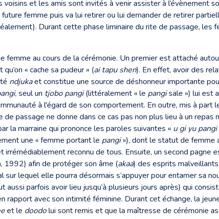
s voisins et les amis sont invités à venir assister à l’évènement so
future femme puis va lui retirer ou lui demander de retirer part
idéalement). Durant cette phase liminaire du rite de passage, le
ne femme au cours de la cérémonie. Un premier est attaché autour
t qu’on « cache sa pudeur » (
ai tapu shen
). En effet, avoir des r
été
ndjuka
et constitue une source de déshonneur importante pour la f
angi
, seul un
tjobo pangi
(littéralement « le
pangi
sale ») lui est 
mmunauté à l'égard de son comportement. En outre, mis à part 
 de passage ne donne dans ce cas pas non plus lieu à un repas ni
 par la marraine qui prononce les paroles suivantes «
u gi yu pangi
lement une « femme portant le
pangi
»), dont le statut de femme
t irrémédiablement reconnu de tous. Ensuite, un second pagne est
on, 1992) afin de protéger son âme (
akaa
) des esprits malveillant
al sur lequel elle pourra désormais s’appuyer pour entamer sa no
t aussi parfois avoir lieu jusqu’à plusieurs jours après) qui consi
en rapport avec son intimité féminine. Durant cet échange, la jeu
ee
et le
doodo
lui sont remis et que la maîtresse de cérémonie as