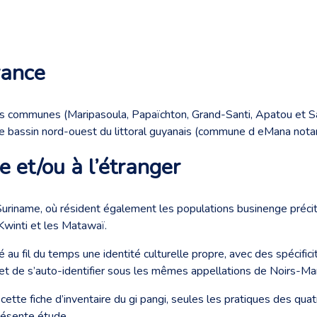
rance
s communes (Maripasoula, Papaïchton, Grand-Santi, Apatou et Sai
ns le bassin nord-ouest du littoral guyanais (commune d eMana no
e et/ou à l’étranger
Suriname, où résident également les populations businenge précit
Kwinti et les Matawaï.
 fil du temps une identité culturelle propre, avec des spécifici
rmet de s’auto-identifier sous les mêmes appellations de Noirs-
 cette fiche d’inventaire du gi pangi, seules les pratiques des qua
présente étude.