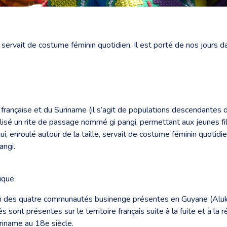
e, servait de costume féminin quotidien. Il est porté de nos jours
rançaise et du Suriname (il s’agit de populations descendantes d’
lisé un rite de passage nommé gi pangi, permettant aux jeunes f
 enroulé autour de la taille, servait de costume féminin quotidie
angi.
tique
u sein des quatre communautés businenge présentes en Guyane (Al
ont présentes sur le territoire français suite à la fuite et à la 
riname au 18e siècle.