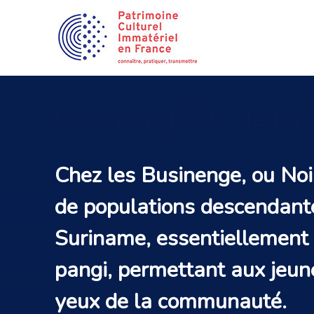
Le
gi pangi, rite de p
Chez les Businenge, ou Noir
de populations descendante
Suriname, essentiellement 
pangi, permettant aux jeun
yeux de la communauté.