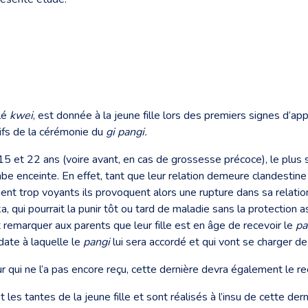
lé
kwei
, est donnée à la jeune fille lors des premiers signes d’ap
ifs de la cérémonie du
gi pangi.
15 et 22 ans (voire avant, en cas de grossesse précoce), le p
e enceinte. En effet, tant que leur relation demeure clandestine (e
nt trop voyants ils provoquent alors une rupture dans sa relatio
ka, qui pourrait la punir tôt ou tard de maladie sans la protection
 remarquer aux parents que leur fille est en âge de recevoir le
pa
date à laquelle le
pangi
lui sera accordé et qui vont se charger de 
qui ne l’a pas encore reçu, cette dernière devra également le rec
 les tantes de la jeune fille et sont réalisés à l’insu de cette der