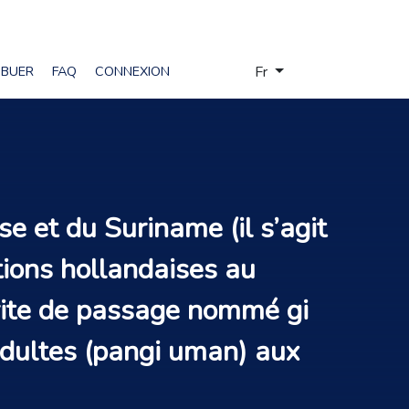
Sélectionnez votre langue
IBUER
FAQ
CONNEXION
Fr
e et du Suriname (il s’agit
tions hollandaises au
 rite de passage nommé gi
adultes (pangi uman) aux