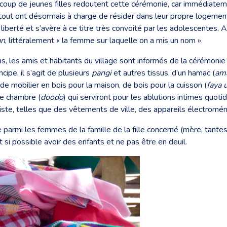
aucoup de jeunes filles redoutent cette cérémonie, car immédiat
rtout ont désormais à charge de résider dans leur propre logement
berté et s’avère à ce titre très convoité par les adolescentes. A t
an
, littéralement « la femme sur laquelle on a mis un nom ».
isins, les amis et habitants du village sont informés de la cérémoni
ncipe, il s’agit de plusieurs
pangi
et autres tissus, d’un hamac (
am
de mobilier en bois pour la maison, de bois pour la cuisson (
faya 
de chambre (
doodo
) qui serviront pour les ablutions intimes quot
liste, telles que des vêtements de ville, des appareils électromé
parmi les femmes de la famille de la fille concerné (mère, tantes
si possible avoir des enfants et ne pas être en deuil.