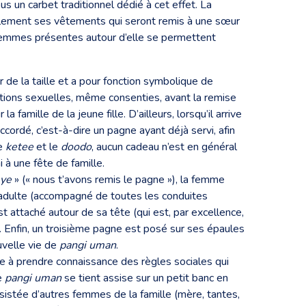
us un carbet traditionnel dédié à cet effet. La
iellement ses vêtements qui seront remis à une sœur
s femmes présentes autour d’elle se permettent
 de la taille et a pour fonction symbolique de
elations sexuelles, même consenties, avant la remise
amille de la jeune fille. D’ailleurs, lorsqu’il arrive
accordé, c’est-à-dire un pagne ayant déjà servi, afin
le
ketee
et le
doodo
, aucun cadeau n’est en général
 à une fête de famille.
 ye
» (« nous t’avons remis le pagne »), la femme
 adulte (accompagné de toutes les conduites
 attaché autour de sa tête (qui est, par excellence,
s. Enfin, un troisième pagne est posé sur ses épaules
uvelle vie de
pangi uman
.
ste à prendre connaissance des règles sociales qui
ne
pangi uman
se tient assise sur un petit banc en
sistée d’autres femmes de la famille (mère, tantes,