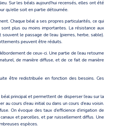
eu. Sur les béals aujourd’hui recensés, elles ont été
r qu’elle soit en partie détournée.
ment. Chaque béal a ses propres particularités, ce qui
s sont plus ou moins importantes. La résistance aux
nt souvent le passage de l’eau (pierres, herbe, sable).
ttements peuvent être réduits.
n débordement de ceux-ci. Une partie de l’eau retourne
aturel, de manière diffuse, et de ce fait de manière
ite être redistribuée en fonction des besoins. Ces
u béal principal et permettent de disperser l’eau sur la
ner au cours d’eau initial ou dans un cours d’eau voisin.
fuse. On évoque des taux d’efficience d’irrigation de
es canaux et parcelles, et par ruissellement diffus. Une
ombreuses espèces.