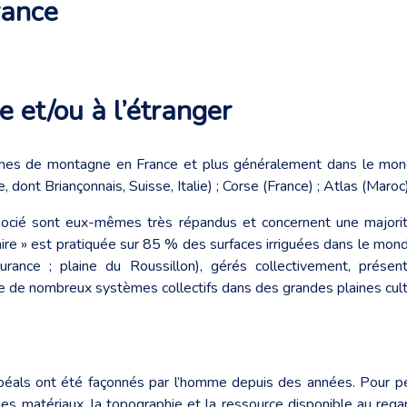
rance
 et/ou à l’étranger
nes de montagne en France et plus généralement dans le mond
, dont Briançonnais, Suisse, Italie) ; Corse (France) ; Atlas (Maroc
ocié sont eux-mêmes très répandus et concernent une majorit
aire » est pratiquée sur 85 % des surfaces irriguées dans le monde
ance ; plaine du Roussillon), gérés collectivement, prése
e de nombreux systèmes collectifs dans des grandes plaines cul
béals ont été façonnés par l’homme depuis des années. Pour pe
es matériaux, la topographie et la ressource disponible au regard