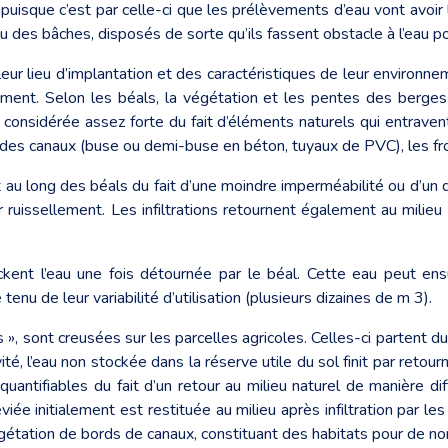
puisque c’est par celle-ci que les prélèvements d’eau vont avoir li
 des bâches, disposés de sorte qu’ils fassent obstacle à l’eau pou
leur lieu d’implantation et des caractéristiques de leur environne
ement. Selon les béals, la végétation et les pentes des berge
considérée assez forte du fait d’éléments naturels qui entrave
 des canaux (buse ou demi-buse en béton, tuyaux de PVC), les fro
t au long des béals du fait d’une moindre imperméabilité ou d’u
uissellement. Les infiltrations retournent également au milieu n
t l’eau une fois détournée par le béal. Cette eau peut ensu
enu de leur variabilité d’utilisation (plusieurs dizaines de m 3).
s », sont creusées sur les parcelles agricoles. Celles-ci partent d
́, l’eau non stockée dans la réserve utile du sol finit par retour
quantifiables du fait d’un retour au milieu naturel de manière dif
iée initialement est restituée au milieu après infiltration par l
gétation de bords de canaux, constituant des habitats pour de n