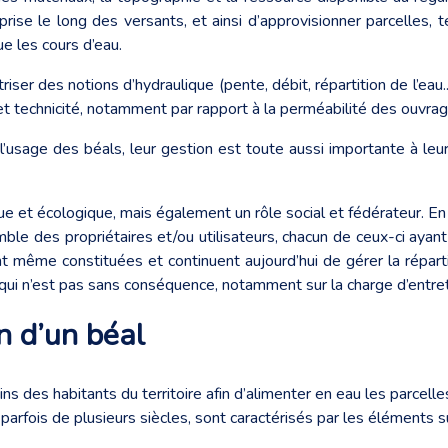
prise le long des versants, et ainsi d’approvisionner parcelles, 
ue les cours d’eau.
triser des notions d’hydraulique (pente, débit, répartition de l’e
) et technicité, notamment par rapport à la perméabilité des ouvra
usage des béals, leur gestion est toute aussi importante à leur b
et écologique, mais également un rôle social et fédérateur. En 
mble des propriétaires et/ou utilisateurs, chacun de ceux-ci ayant
nt même constituées et continuent aujourd’hui de gérer la répa
e qui n’est pas sans conséquence, notamment sur la charge d’entre
 d’un béal
ins des habitants du territoire afin d’alimenter en eau les parcell
arfois de plusieurs siècles, sont caractérisés par les éléments s