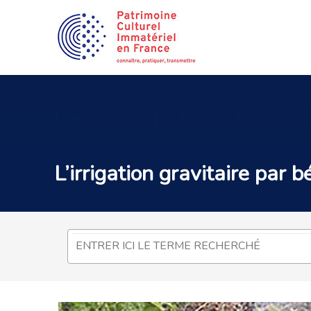
Les
savoir-faire liés à
L’irrigation gravitaire par 