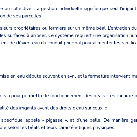
e ou collective. La gestion individuelle signifie que seul l’irrigant 
ation de ses parcelles.
lusieurs propriétaires ou fermiers sur un même béal. L’entretien du 
 des surfaces à arroser. Ce système requiert une organisation hum
ent de dévier l’eau du conduit principal pour alimenter les ramificat
. La mise en eau débute souvent en avril et la fermeture intervient
e en eau pour permettre le fonctionnement des béals. Les canaux 
alité des irrigants ayant des droits d’eau sur ceux-ci.
til spécifique, appelé « pigasse », et d’une pelle. De manière 
ble selon les béals et leurs caractéristiques physiques.