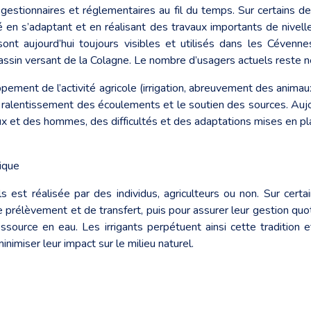
s gestionnaires et réglementaires au fil du temps. Sur certains 
́dé en s’adaptant et en réalisant des travaux importants de niv
sont aujourd’hui toujours visibles et utilisés dans les Céve
ssin versant de la Colagne. Le nombre d’usagers actuels reste néa
ppement de l’activité agricole (irrigation, abreuvement des anima
t le ralentissement des écoulements et le soutien des sources. Aujo
lieux et des hommes, des difficultés et des adaptations mises en pl
tique
éals est réalisée par des individus, agriculteurs ou non. Sur c
e prélèvement et de transfert, puis pour assurer leur gestion qu
ource en eau. Les irrigants perpétuent ainsi cette tradition et 
 minimiser leur impact sur le milieu naturel.