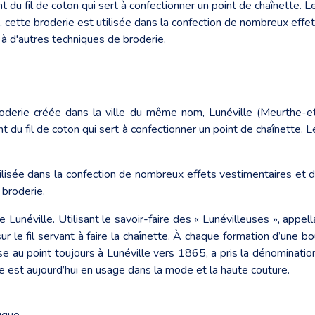
t du fil de coton qui sert à confectionner un point de chaînette. L
 cette broderie est utilisée dans la confection de nombreux effets
 à d'autres techniques de broderie.
derie créée dans la ville du même nom, Lunéville (Meurthe-et
t du fil de coton qui sert à confectionner un point de chaînette. L
isée dans la confection de nombreux effets vestimentaires et dé
 broderie.
de Lunéville. Utilisant le savoir-faire des « Lunévilleuses », app
 sur le fil servant à faire la chaînette. À chaque formation d’un
se au point toujours à Lunéville vers 1865, a pris la dénominatio
e est aujourd’hui en usage dans la mode et la haute couture.
tique