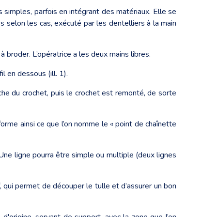
s simples, parfois en intégrant des matériaux. Elle se
es selon les cas, exécuté par les dentelliers à la main
̀ broder. L’opératrice a les deux mains libres.
l en dessous (ill. 1).
coche du crochet, puis le crochet est remonté, de sorte
lle forme ainsi ce que l’on nomme le « point de chaînette
e. Une ligne pourra être simple ou multiple (deux lignes
, qui permet de découper le tulle et d’assurer un bon
e d'origine, servant de support, avec la zone que l’on