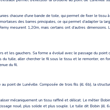
unies chacune d'une bande de toile, qui permet de fixer le tissu 
 mortaises des barres principales, ce qui permet d’adapter la lar
Remy mesurent 1,20m, mais certains ont d’autres dimensions. La f
tiers et les gauchers. Sa forme a évolué avec le passage du point de
s du tulle, aller chercher le fil sous le tissu et le remonter, en 
nue du fil.
 au point de Lunéville. Composée de trois fils (ill. 6b), la struc
aliser mécaniquement un tissu raffiné et délicat. Le métier Bob
ssage noué, plus solide et plus souple. Le tulle dit Bobin (ill. 6