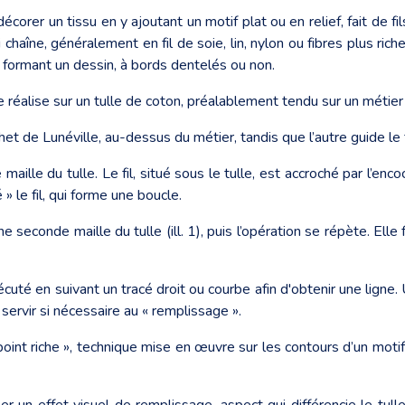
́corer un tissu en y ajoutant un motif plat ou en relief, fait de fil
chaîne, généralement en fil de soie, lin, nylon ou fibres plus rich
 formant un dessin, à bords dentelés ou non.
réalise sur un tulle de coton, préalablement tendu sur un métier a
het de Lunéville, au-dessus du métier, tandis que l’autre guide le fi
maille du tulle. Le fil, situé sous le tulle, est accroché par l’en
́ » le fil, qui forme une boucle.
une seconde maille du tulle (ill. 1), puis l’opération se répète. E
écuté en suivant un tracé droit ou courbe afin d'obtenir une lign
t servir si nécessaire au « remplissage ».
 point riche », technique mise en œuvre sur les contours d’un motif
r un effet visuel de remplissage, aspect qui différencie le tull