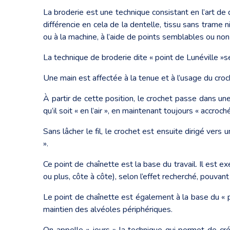
La broderie est une technique consistant en l’art de de
différencie en cela de la dentelle, tissu sans trame ni 
ou à la machine, à l’aide de points semblables ou non
La technique de broderie dite « point de Lunéville »se 
Une main est affectée à la tenue et à l’usage du croc
À partir de cette position, le crochet passe dans une 
qu’il soit « en l’air », en maintenant toujours « accroche
Sans lâcher le fil, le crochet est ensuite dirigé vers 
».
Ce point de chaînette est la base du travail. Il est ex
ou plus, côte à côte), selon l’effet recherché, pouvan
Le point de chaînette est également à la base du «
maintien des alvéoles périphériques.
On appelle « jours » la technique qui permet de crée