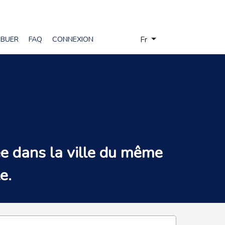
Sélectionnez votre langue
IBUER
FAQ
CONNEXION
Fr
derie perlée et
́e dans la ville du même
e.