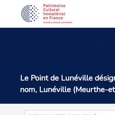
Les
savoir-faire du poi
pailletée
Le Point de Lunéville dési
nom, Lunéville (Meurthe-et-