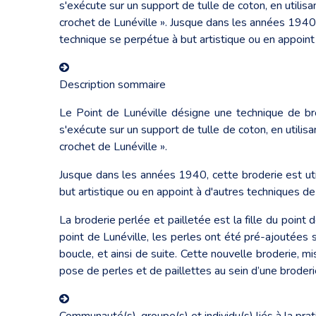
s'exécute sur un support de tulle de coton, en utilisan
crochet de Lunéville ». Jusque dans les années 1940,
technique se perpétue à but artistique ou en appoint
Description sommaire
Le Point de Lunéville désigne une technique de bro
s'exécute sur un support de tulle de coton, en utilisan
crochet de Lunéville ».
Jusque dans les années 1940, cette broderie est util
but artistique ou en appoint à d'autres techniques de
La broderie perlée et pailletée est la fille du point 
point de Lunéville, les perles ont été pré-ajoutées
boucle, et ainsi de suite. Cette nouvelle broderie, mi
pose de perles et de paillettes au sein d’une broderi
Communauté(s), groupe(s) et individu(s) liés à la pra