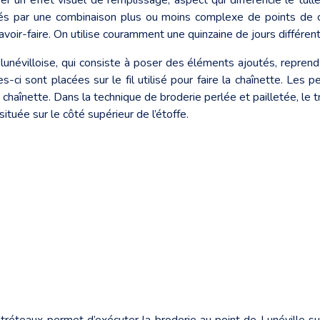
alisés par une combinaison plus ou moins complexe de points de c
avoir-faire. On utilise couramment une quinzaine de jours différen
 lunévilloise, qui consiste à poser des éléments ajoutés, repre
-ci sont placées sur le fil utilisé pour faire la chaînette. Les 
aînette. Dans la technique de broderie perlée et pailletée, le tr
tuée sur le côté supérieur de l’étoffe.
es tréteaux permet d’exécuter la broderie au point de Lunéville 