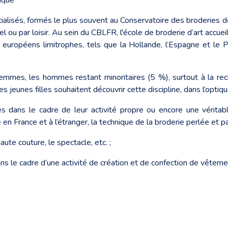
ialisés, formés le plus souvent au Conservatoire des broderies d
onnel ou par loisir. Au sein du CBLFR, l'école de broderie d’art acc
pays européens limitrophes, tels que la Hollande, l’Espagne et l
 femmes, les hommes restant minoritaires (5 %), surtout à la rech
es jeunes filles souhaitent découvrir cette discipline, dans l’optiq
dans le cadre de leur activité propre ou encore une véritab
 France et à l’étranger, la technique de la broderie perlée et pai
haute couture, le spectacle, etc. ;
s le cadre d’une activité de création et de confection de vêteme