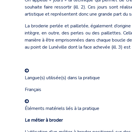
souhaite faire ressortir (ill. 2). Ces jours sont ré
artistique et représentent donc une grande part du s
La broderie perlée et pailletée, également d’origine
intègre, en outre, des perles ou des paillettes. Celles
manière à être emprisonnées dans chaque boucle de ch
au point de Lunéville dont la face achevée (ill. 3) est si
Langue(s) utilisée(s) dans la pratique
Français
Éléments matériels liés à la pratique
Le métier à broder
L’utilisation d’un métier à broder positionné sur d