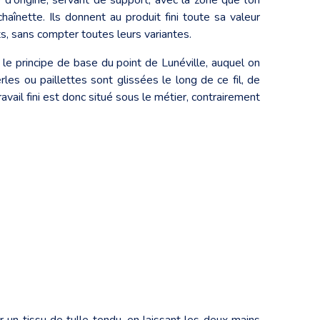
haînette. Ils donnent au produit fini toute sa valeur
ts, sans compter toutes leurs variantes.
nd le principe de base du point de Lunéville, auquel on
perles ou paillettes sont glissées le long de ce fil, de
avail fini est donc situé sous le métier, contrairement
sur un tissu de tulle tendu, en laissant les deux mains