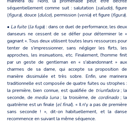
marinera du Nord, la promenade peut être décrite
séquentiellement comme suit : salutation (
saludo
), figure
(
figura
), douce (
dulce
), permission (
venia
) et figure (
figura
).
•
La fuite
(
la
fuga
) : dans ce duel de performance, les deux
danseurs ne cessent de se défier pour déterminer le «
gagnant ». Tous deux utilisent toutes leurs ressources pour
tenter de s'impressionner, sans négliger les flirts, les
approches, les insinuations, etc. Finalement, l'homme finit
par un geste de gentleman en « s'abandonnant » aux
charmes de sa dame, qui accepte sa proposition de
manière dissimulée et très sobre. Enfin, une marinera
traditionnelle est composée de quatre fuites ou strophes :
la première, bien connue, est qualifiée de
triunfadora
; la
seconde, de
media
luna
; la troisième, de
cordinado
; la
quatrième est un finale (
el
final
). « Il n'y a pas de première
sans seconde ! », dit-on habituellement, et la danse
recommence en suivant la même séquence.