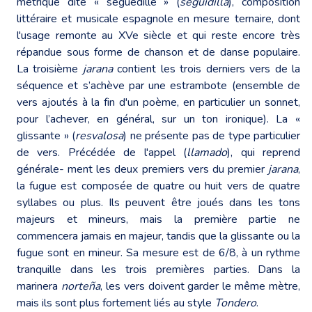
métrique dite « séguedille » (
seguidilla
), composition
littéraire et musicale espagnole en mesure ternaire, dont
l'usage remonte au XVe siècle et qui reste encore très
répandue sous forme de chanson et de danse populaire.
La troisième
jarana
contient les trois derniers vers de la
séquence et s’achève par une estrambote (ensemble de
vers ajoutés à la fin d'un poème, en particulier un sonnet,
pour l’achever, en général, sur un ton ironique). La «
glissante » (
resvalosa
) ne présente pas de type particulier
de vers. Précédée de l'appel (
llamado
), qui reprend
générale- ment les deux premiers vers du premier
jarana
,
la fugue est composée de quatre ou huit vers de quatre
syllabes ou plus. Ils peuvent être joués dans les tons
majeurs et mineurs, mais la première partie ne
commencera jamais en majeur, tandis que la glissante ou la
fugue sont en mineur. Sa mesure est de 6/8, à un rythme
tranquille dans les trois premières parties. Dans la
marinera
norteña
, les vers doivent garder le même mètre,
mais ils sont plus fortement liés au style
Tondero
.