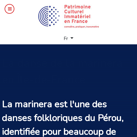
Sélectionnez votre langue
Fr
La
danse de la marinera
en Île-de-France
La marinera est l'une des
danses folkloriques du Pérou,
identifiée pour beaucoup de