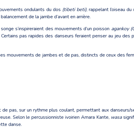
 mouvements ondulants du dos
(tibeti beti)
, rappelant l’oiseau d
n balancement de la jambe d’avant en arrière.
du songe s’inspireraient des mouvements d’un poisson
agankoy (
 Certains pas rapides des danseurs feraient penser au jeu des p
ques mouvements de jambes et de pas, distincts de ceux des f
 de pas, sur un rythme plus coulant, permettant aux danseurs/s
oyeuse. Selon le percussionniste ivoirien Amara Kante,
wasa
signi
ette danse.