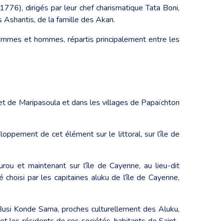
 1776), dirigés par leur chef charismatique Tata Boni,
es Ashantis, de la famille des Akan.
femmes et hommes, répartis principalement entre les
et de Maripasoula et dans les villages de Papaïchton
ppement de cet élément sur le littoral, sur l’île de
u et maintenant sur l’île de Cayenne, au lieu-dit
é choisi par les capitaines aluku de l’île de Cayenne,
s Busi Konde Sama, proches culturellement des Aluku,
et les résidents de ces sociétés, habitants de Saint-