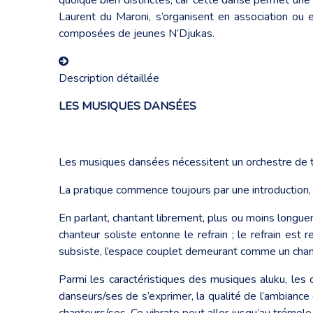
Laurent du Maroni, s’organisent en association ou
composées de jeunes N’Djukas.
Description détaillée
LES MUSIQUES DANSÉES
Les musiques dansées nécessitent un orchestre de t
La pratique commence toujours par une introduction, q
En parlant, chantant librement, plus ou moins longue
chanteur soliste entonne le refrain ; le refrain est r
subsiste, l’espace couplet demeurant comme un cha
Parmi les caractéristiques des musiques aluku, les c
danseurs/ses de s’exprimer, la qualité de l’ambiance 
chanteurs/ses. Ce vibrato peut aller jusqu’au trémolo