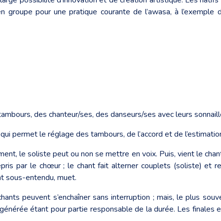
 en groupe pour une pratique courante de l’awasa, à l’exempl
ambours, des chanteur/ses, des danseurs/ses avec leurs sonnail
ui permet le réglage des tambours, de l’accord et de l’estimation
ment, le soliste peut ou non se mettre en voix. Puis, vient le cha
epris par le chœur ; le chant fait alterner couplets (soliste) et re
nt sous-entendu, muet.
hants peuvent s’enchaîner sans interruption ; mais, le plus souv
générée étant pour partie responsable de la durée. Les finales en v
.