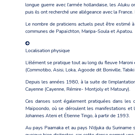
longue guerre avec l’armée hollandaise, les Aluku ont
puis ils ont recherché une allégeance avec la France.
Le nombre de praticiens actuels peut être estimé a
communes de Papaïchton, Maripa-Soula et Apatou.
Localisation physique
L’élément se pratique tout au long du fleuve Maron
(Commotibo, Asisi, Loka, Agoode dit Boniville, Tabiki d
Depuis les années 1980, à la suite de l’implantation
Cayenne (Cayenne, Rémire- Montjoly et Matoury).
Ces danses sont également pratiquées dans les c
Maïpoondo, où se déroulent les manifestations et les
Johannes Ateni et Étienne Tingo, à partir de 1993.
Au pays Paamaka et au pays N’djuka du Suriname s
quoique bien distinctes, car cette danse permet une lar