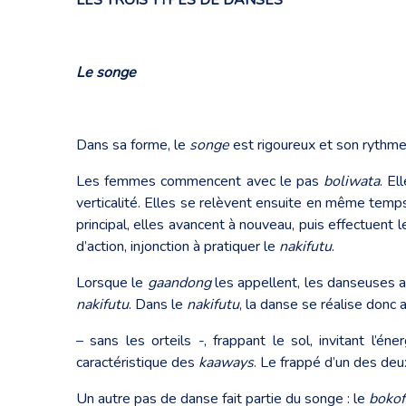
Le songe
Dans sa forme, le
songe
est rigoureux et son rythme 
Les femmes commencent avec le pas
boliwata
. El
verticalité. Elles se relèvent ensuite en même temps
principal, elles avancent à nouveau, puis effectuent 
d’action, injonction à pratiquer le
nakifutu
.
Lorsque le
gaandong
les appellent, les danseuses a
nakifutu
. Dans le
nakifutu
, la danse se réalise donc 
– sans les orteils -, frappant le sol, invitant l’
caractéristique des
kaaways
. Le frappé d’un des deux
Un autre pas de danse fait partie du songe : le
bokof