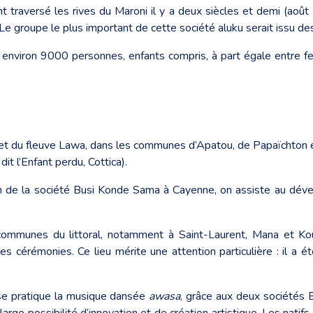
 traversé les rives du Maroni il y a deux siècles et demi (août
 Le groupe le plus important de cette société aluku serait issu d
̀ environ 9000 personnes, enfants compris, à part égale entre 
i et du fleuve Lawa, dans les communes d’Apatou, de Papaïchton 
it l’Enfant perdu, Cottica).
 de la société Busi Konde Sama à Cayenne, on assiste au dévelo
ommunes du littoral, notamment à Saint-Laurent, Mana et Kouro
 cérémonies. Ce lieu mérite une attention particulière : il a ét
e pratique la musique dansée
awasa
, grâce aux deux société
ge possibilité d’innovation et de création artistique. Les natifs 