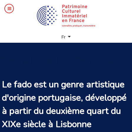
Sélectionnez votre langue
Fr
Le
fado en Île-de-France
Le fado est un genre artistique
d'origine portugaise, développé
à partir du deuxième quart du
XIXe siècle à Lisbonne