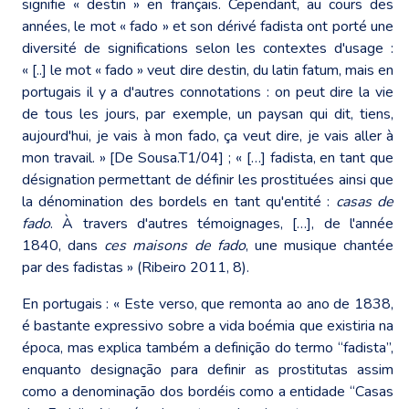
signifie « destin » en français. Cependant, au cours des
années, le mot « fado » et son dérivé fadista ont porté une
diversité de significations selon les contextes d'usage :
« [..] le mot « fado » veut dire destin, du latin fatum, mais en
portugais il y a d'autres connotations : on peut dire la vie
de tous les jours, par exemple, un paysan qui dit, tiens,
aujourd'hui, je vais à mon fado, ça veut dire, je vais aller à
mon travail. » [De Sousa.T1/04] ; « […] fadista, en tant que
désignation permettant de définir les prostituées ainsi que
la dénomination des bordels en tant qu'entité :
casas de
fado
. À travers d'autres témoignages, […], de l'année
1840, dans
ces maisons de fado
, une musique chantée
par des fadistas » (Ribeiro 2011, 8).
En portugais : « Este verso, que remonta ao ano de 1838,
é bastante expressivo sobre a vida boémia que existiria na
época, mas explica também a definição do termo “fadista”,
enquanto designação para definir as prostitutas assim
como a denominação dos bordéis como a entidade “Casas