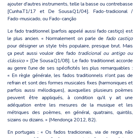
ajouter d'autres instruments, telle la basse ou contrebasse
[Cunha.T1/17 et De Sousa.Q1/04]. Fado-tradicional /
Fado-musicado, ou Fado-canção
Le fado traditionnel (parfois appelé aussi fado castiço) est
le plus ancien. « Normalement on parle de
fado castiço
pour désigner un style très populaire, presque brut. Mais
ça peut aussi vouloir dire fado
tradicional ou antigo ou
clássico
» [De Sousa.Q1/08]. Le fado traditionnel accorde
au genre l'une de ses spécificités les plus remarquables :
« En règle générale, les fados traditionnels n'ont pas de
refrain et sont des formes musicales fixes (harmoniques et
parfois aussi mélodiques), auxquelles plusieurs poèmes
peuvent être appliqués, à condition qu'il y ait une
adéquation entre les mesures de la musique et les
métriques des poèmes, en général, quatrains, quintils,
sizains ou dizains. » (Mendonça 2012, 82).
En portugais : « Os fados tradicionais, via de regra, não