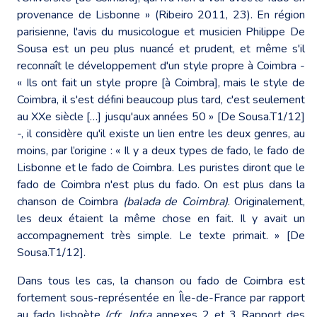
provenance de Lisbonne » (Ribeiro 2011, 23). En région
parisienne, l'avis du musicologue et musicien Philippe De
Sousa est un peu plus nuancé et prudent, et même s'il
reconnaît le développement d'un style propre à Coimbra -
« Ils ont fait un style propre [à Coimbra], mais le style de
Coimbra, il s'est défini beaucoup plus tard, c'est seulement
au XXe siècle […] jusqu'aux années 50 » [De Sousa.T1/12]
-, il considère qu'il existe un lien entre les deux genres, au
moins, par l’origine : « Il y a deux types de fado, le fado de
Lisbonne et le fado de Coimbra. Les puristes diront que le
fado de Coimbra n'est plus du fado. On est plus dans la
chanson de Coimbra
(balada de Coimbra)
. Originalement,
les deux étaient la même chose en fait. Il y avait un
accompagnement très simple. Le texte primait. » [De
Sousa.T1/12].
Dans tous les cas, la chanson ou fado de Coimbra est
fortement sous-représentée en Île-de-France par rapport
au fado lisboète
(cfr. Infra
annexes 2 et 3 Rapport des