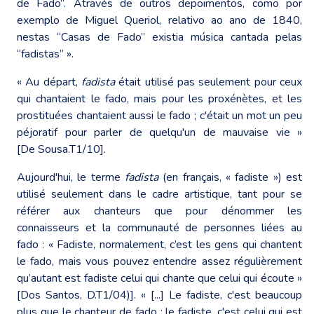
de Fado”. Através de outros depoimentos, como por
exemplo de Miguel Queriol, relativo ao ano de 1840,
nestas “Casas de Fado” existia música cantada pelas
“fadistas” ».
« Au départ,
fadista
était utilisé pas seulement pour ceux
qui chantaient le fado, mais pour les proxénètes, et les
prostituées chantaient aussi le fado ; c'était un mot un peu
péjoratif pour parler de quelqu'un de mauvaise vie »
[De Sousa.T1/10].
Aujourd'hui, le terme
fadista
(en français, « fadiste ») est
utilisé seulement dans le cadre artistique, tant pour se
référer aux chanteurs que pour dénommer les
connaisseurs et la communauté de personnes liées au
fado : « Fadiste, normalement, c’est les gens qui chantent
le fado, mais vous pouvez entendre assez régulièrement
qu’autant est fadiste celui qui chante que celui qui écoute »
[Dos Santos, D.T1/04)]. « [...] Le fadiste, c'est beaucoup
plus que le chanteur de fado ; le fadiste, c'est celui qui est