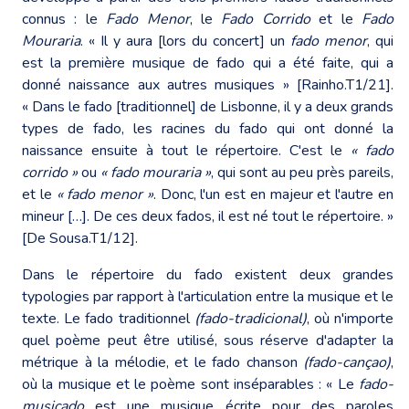
connus : le
Fado Menor
, le
Fado Corrido
et le
Fado
Mouraria
. « Il y aura [lors du concert] un
fado menor
, qui
est la première musique de fado qui a été faite, qui a
donné naissance aux autres musiques » [Rainho.T1/21].
« Dans le fado [traditionnel] de Lisbonne, il y a deux grands
types de fado, les racines du fado qui ont donné la
naissance ensuite à tout le répertoire. C'est le
« fado
corrido »
ou
« fado mouraria »
, qui sont au peu près pareils,
et le
« fado menor »
. Donc, l'un est en majeur et l'autre en
mineur […]. De ces deux fados, il est né tout le répertoire. »
[De Sousa.T1/12].
Dans le répertoire du fado existent deux grandes
typologies par rapport à l'articulation entre la musique et le
texte. Le fado traditionnel
(fado-tradicional)
, où n'importe
quel poème peut être utilisé, sous réserve d'adapter la
métrique à la mélodie, et le fado chanson
(fado-cançao)
,
où la musique et le poème sont inséparables : « Le
fado-
musicado
est une musique écrite pour des paroles