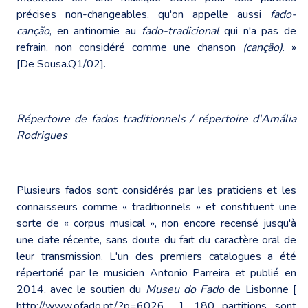
précises non-changeables, qu'on appelle aussi
fado-
canção
, en antinomie au
fado-tradicional
qui n'a pas de
refrain, non considéré comme une chanson
(canção)
. »
[De Sousa.Q1/02].
Répertoire de fados traditionnels / répertoire d'Amália
Rodrigues
Plusieurs fados sont considérés par les praticiens et les
connaisseurs comme « traditionnels » et constituent une
sorte de « corpus musical », non encore recensé jusqu'à
une date récente, sans doute du fait du caractère oral de
leur transmission. L'un des premiers catalogues a été
répertorié par le musicien Antonio Parreira et publié en
2014, avec le soutien du
Museu do Fado
de Lisbonne [
http://www.ofado.pt/?p=6026
]. 180 partitions sont