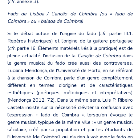
(
cfr.
annexe 3).
Fado de Lisboa / Canção de Coimbra (ou « fado de
Coimbra » ou « balada de Coimbra)
Si le débat autour de l'origine du fado (
cfr
. partie III.1.
Repères historiques) et l'origine de la guitare portugaise
(
cfr.
partie I.6. Éléments matériels liés à la pratique) est de
pleine actualité, l'inclusion de la
Canção de Coimbra
dans
le genre musical du fado crée aussi des controverses.
Luciana Mendonça, de l'Université de Porto, en se référant
à la chanson de Coimbra, parle d'un genre complètement
différent en termes d'origine et de caractéristiques
esthétiques (poétiques, mélodiques et interprétatives)
(Mendonça 2012, 72). Dans le même sens, Luis P. Ribeiro
Castela insiste sur la nécessité d’éviter la confusion avec
l'expression « fado de Coimbra », lorsqu'on évoque le
genre musical typique de la même ville : « un genre musical
séculaire, créé par sa population et par les étudiants de
l'Université [de Coimbra], qui n'a rien à voir avec le fado en