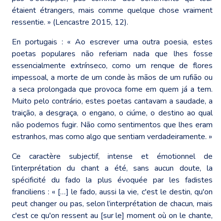
étaient étrangers, mais comme quelque chose vraiment
ressentie. » (Lencastre 2015, 12).
En portugais : « Ao escrever uma outra poesia, estes
poetas populares não referiam nada que lhes fosse
essencialmente extrínseco, como um renque de flores
impessoal, a morte de um conde às mãos de um rufião ou
a seca prolongada que provoca fome em quem já a tem.
Muito pelo contrário, estes poetas cantavam a saudade, a
traição, a desgraça, o engano, o ciúme, o destino ao qual
não podemos fugir. Não como sentimentos que lhes eram
estranhos, mas como algo que sentiam verdadeiramente. »
Ce caractère subjectif, intense et émotionnel de
l’interprétation du chant a été, sans aucun doute, la
spécificité du fado la plus évoquée par les fadistes
franciliens : « […] le fado, aussi la vie, c'est le destin, qu'on
peut changer ou pas, selon l’interprétation de chacun, mais
c'est ce qu'on ressent au [sur le] moment où on le chante,