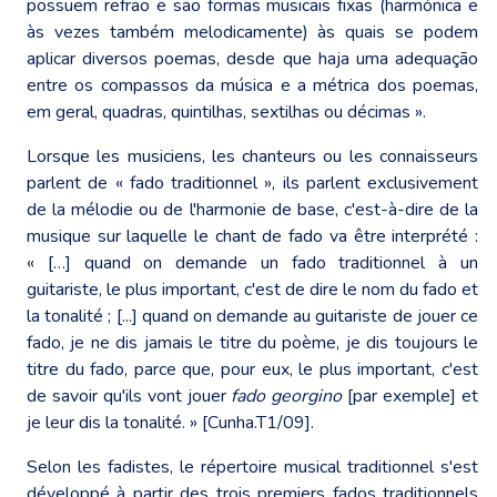
possuem refrão e são formas musicais fixas (harmónica e
às vezes também melodicamente) às quais se podem
aplicar diversos poemas, desde que haja uma adequação
entre os compassos da música e a métrica dos poemas,
em geral, quadras, quintilhas, sextilhas ou décimas ».
Lorsque les musiciens, les chanteurs ou les connaisseurs
parlent de « fado traditionnel », ils parlent exclusivement
de la mélodie ou de l'harmonie de base, c'est-à-dire de la
musique sur laquelle le chant de fado va être interprété :
« […] quand on demande un fado traditionnel à un
guitariste, le plus important, c'est de dire le nom du fado et
la tonalité ; [...] quand on demande au guitariste de jouer ce
fado, je ne dis jamais le titre du poème, je dis toujours le
titre du fado, parce que, pour eux, le plus important, c'est
de savoir qu'ils vont jouer
fado georgino
[par exemple] et
je leur dis la tonalité. » [Cunha.T1/09].
Selon les fadistes, le répertoire musical traditionnel s'est
développé à partir des trois premiers fados traditionnels