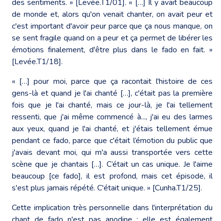
des sentiments. » [Levée.T1/01]. « […] Il y avait beaucoup
de monde et, alors qu'on venait chanter, on avait peur et
c'est important d'avoir peur parce que ça nous manque, on
se sent fragile quand on a peur et ça permet de libérer les
émotions finalement, d'être plus dans le fado en fait. »
[Levée.T1/18].
« […] pour moi, parce que ça racontait l'histoire de ces
gens-là et quand je l'ai chanté […], c'était pas la première
fois que je l'ai chanté, mais ce jour-là, je l'ai tellement
ressenti, que j'ai même commencé à..., j'ai eu des larmes
aux yeux, quand je l'ai chanté, et j'étais tellement émue
pendant ce fado, parce que c'était l’émotion du public que
j'avais devant moi, qui m'a aussi transportée vers cette
scène que je chantais […]. C’était un cas unique. Je l'aime
beaucoup [ce fado], il est profond, mais cet épisode, il
s'est plus jamais répété. C'était unique. » [Cunha.T1/25].
Cette implication très personnelle dans l'interprétation du
chant de fado n'est pas anodine : elle est également