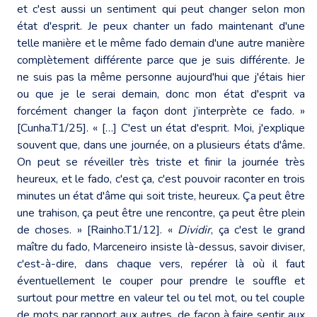
et c'est aussi un sentiment qui peut changer selon mon
état d'esprit. Je peux chanter un fado maintenant d'une
telle manière et le même fado demain d'une autre manière
complètement différente parce que je suis différente. Je
ne suis pas la même personne aujourd'hui que j'étais hier
ou que je le serai demain, donc mon état d'esprit va
forcément changer la façon dont j’interprète ce fado. »
[Cunha.T1/25]. « […] C'est un état d'esprit. Moi, j'explique
souvent que, dans une journée, on a plusieurs états d'âme.
On peut se réveiller très triste et finir la journée très
heureux, et le fado, c'est ça, c'est pouvoir raconter en trois
minutes un état d'âme qui soit triste, heureux. Ça peut être
une trahison, ça peut être une rencontre, ça peut être plein
de choses. » [Rainho.T1/12]. «
Dividir
, ça c'est le grand
maître du fado, Marceneiro insiste là-dessus, savoir diviser,
c'est-à-dire, dans chaque vers, repérer là où il faut
éventuellement le couper pour prendre le souffle et
surtout pour mettre en valeur tel ou tel mot, ou tel couple
de mots par rapport aux autres, de façon à faire sentir aux