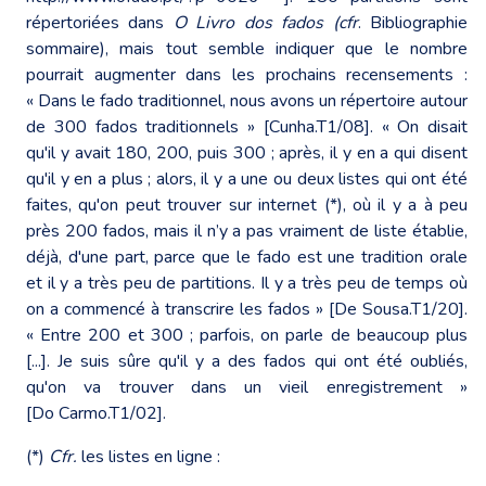
répertoriées dans
O Livro dos fados (cfr
. Bibliographie
sommaire), mais tout semble indiquer que le nombre
pourrait augmenter dans les prochains recensements :
« Dans le fado traditionnel, nous avons un répertoire autour
de 300 fados traditionnels » [Cunha.T1/08]. « On disait
qu'il y avait 180, 200, puis 300 ; après, il y en a qui disent
qu'il y en a plus ; alors, il y a une ou deux listes qui ont été
faites, qu'on peut trouver sur internet (*), où il y a à peu
près 200 fados, mais il n’y a pas vraiment de liste établie,
déjà, d'une part, parce que le fado est une tradition orale
et il y a très peu de partitions. Il y a très peu de temps où
on a commencé à transcrire les fados » [De Sousa.T1/20].
« Entre 200 et 300 ; parfois, on parle de beaucoup plus
[...]. Je suis sûre qu'il y a des fados qui ont été oubliés,
qu'on va trouver dans un vieil enregistrement »
[Do Carmo.T1/02].
(*)
Cfr.
les listes en ligne :