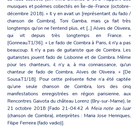
musiques et poèmes collectés en Île-de-France (octobre-
décembre 2018). « Il y en avait un [représentant du fado /
chanson de Coimbra], Toni Gamba, mais ça fait très
longtemps qu'on ne l'entend plus, et [...] Alves de Oliveira,
qui vit depuis très longtemps en France. »
[Gonneau.T1/36]. « Le fado de Coimbra à Paris, il n'y a pas
beaucoup. Il n'y a pas de guitariste que de Coimbra. Les
guitaristes jouent fado de Lisbonne et de Coimbra. Même
pour les chanteurs, il n’y a, à ma connaissance, qu'un
chanteur de fado de Coimbra, Alves de Oliveira. » [De
Sousa.T1/18]. Pour cette présente fiche n’a été captée
qu’une seule chanson de Coimbra, lors des cinq
manifestations enregistrées en région parisienne, aux
Rencontres Gaivota du château Lorenz (Bry-sur-Marne), le
21 octobre 2018 [Fado 21-04:42
A Meia note ao luar
(chanson de Coimbra), interprètes : Maria Jose Henriques,
Filipe Ferreira (fado vadio)].