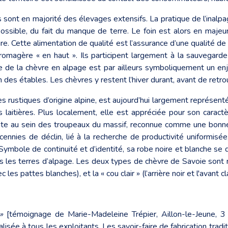
ont en majorité des élevages extensifs. La pratique de l’inalpage
possible, du fait du manque de terre. Le foin est alors en maje
itoire. Cette alimentation de qualité est l’assurance d’une qualité
fromagère « en haut ». Ils participent largement à la sauvegarde
ce de la chèvre en alpage est par ailleurs symboliquement un enj
 des étables. Les chèvres y restent l’hiver durant, avant de retr
s rustiques d’origine alpine, est aujourd’hui largement représent
 laitières. Plus localement, elle est appréciée pour son caract
nte au sein des troupeaux du massif, reconnue comme une bonne l
nnies de déclin, lié à la recherche de productivité uniformisée,
Symbole de continuité et d’identité, sa robe noire et blanche se
s les terres d’alpage. Les deux types de chèvre de Savoie sont re
es pattes blanches), et la « cou clair » (l’arrière noir et l'avant cla
»
[témoignage de Marie-Madeleine Trépier, Aillon-le-Jeune, 3 
lisée à tous les exploitants. Les savoir-faire de fabrication tradi