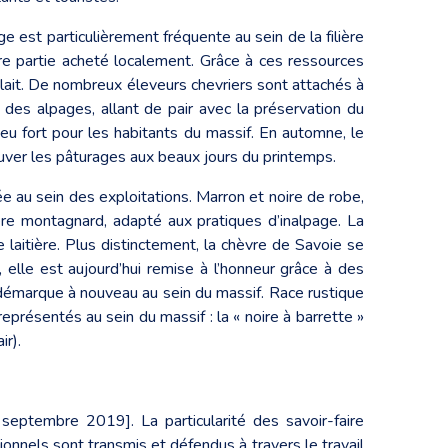
 est particulièrement fréquente au sein de la filière
ure partie acheté localement. Grâce à ces ressources
 de lait. De nombreux éleveurs chevriers sont attachés à
 des alpages, allant de pair avec la préservation du
eu fort pour les habitants du massif. En automne, le
ouver les pâturages aux beaux jours du printemps.
ée au sein des exploitations. Marron et noire de robe,
ère montagnard, adapté aux pratiques d’inalpage. La
aitière. Plus distinctement, la chèvre de Savoie se
 elle est aujourd’hui remise à l’honneur grâce à des
 démarque à nouveau au sein du massif. Race rustique
présentés au sein du massif : la « noire à barrette »
ir).
septembre 2019]. La particularité des savoir-faire
tionnels sont transmis et défendus à travers le travail