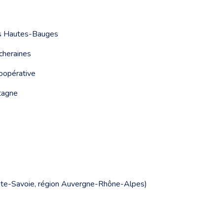
es Hautes-Bauges
scheraines
coopérative
ntagne
ute-Savoie, région Auvergne-Rhône-Alpes)