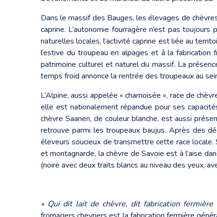
Dans le massif des Bauges, les élevages de chèvres s
caprine. L’autonomie fourragère n’est pas toujours 
naturelles locales, l’activité caprine est liée au terr
l’estive du troupeau en alpages et à la fabrication 
patrimoine culturel et naturel du massif. La présen
temps froid annonce la rentrée des troupeaux au sein
L’Alpine, aussi appelée « chamoisée », race de chèvre
elle est nationalement répandue pour ses capacités
chèvre Saanen, de couleur blanche, est aussi prése
retrouve parmi les troupeaux baujus. Après des déce
éleveurs soucieux de transmettre cette race locale. 
et montagnarde, la chèvre de Savoie est à l’aise dan
(noire avec deux traits blancs au niveau des yeux, avec l
« Qui dit lait de chèvre, dit fabrication fermière 
fromagers chevriers est la fabrication fermière généra