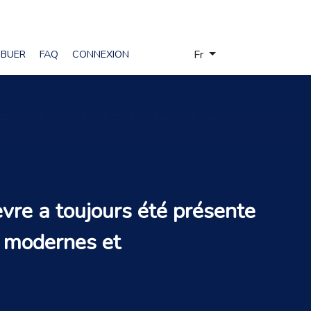
Sélectionnez votre langue
IBUER
FAQ
CONNEXION
Fr
agers au lait de chèvre
vre a toujours été présente
, modernes et