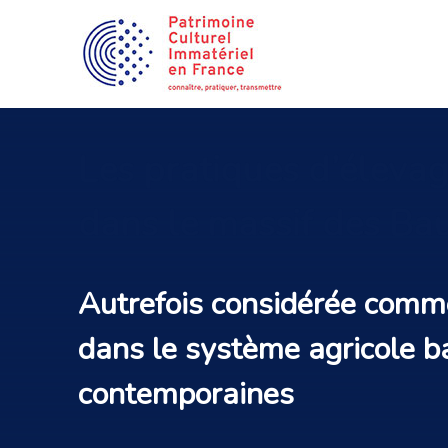
Les
pratiques d’élevag
dans le massif des Ba
Autrefois considérée comme
dans le système agricole b
contemporaines