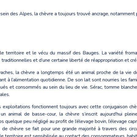
u sein des Alpes, la chèvre a toujours trouvé ancrage, notamment
 territoire et le vécu du massif des Bauges. La variété froma
traditionnelles et d’une certaine liberté de réappropriation et cré
ches, la chèvre a longtemps été un animal proche de la vie do
ant à l’alimentation quotidienne. De son lait sont nourries les fa
és et consommés au sein du lieu de vie. Sérac, tomme blanche e
ales.
s exploitations fonctionnent toujours avec cette conjugaison chèv
 un animal de basse-cour, la chèvre s’inscrit aujourd'hui ple
mps quelque peu négligé au profit de l’élevage bovin, l’élevage cap
de chèvre se fait pour une grande majorité à travers des circu
e territoire est sensibilisée au contact des consommateurs, habit