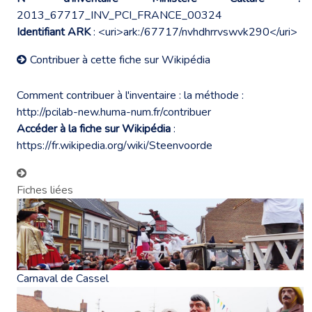
2013_67717_INV_PCI_FRANCE_00324
Identifiant ARK
: <uri>ark:/67717/nvhdhrrvswvk290</uri>
Contribuer à cette fiche sur Wikipédia
Comment contribuer à l'inventaire : la méthode :
http://pcilab-new.huma-num.fr/contribuer
Accéder à la fiche sur Wikipédia
:
https://fr.wikipedia.org/wiki/Steenvoorde
Fiches liées
Carnaval de Cassel