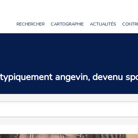
RECHERCHER
CARTOGRAPHIE
ACTUALITÉS
CONTR
ort des pays de la Loire
 typiquement angevin, devenu spor