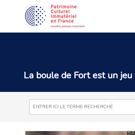
Le
jeu de la boule de f
La boule de Fort est un jeu