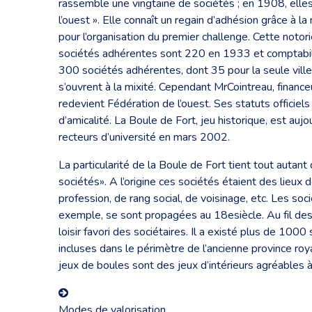
rassemble une vingtaine de sociétés ; en 1908, elle
l’ouest ». Elle connaît un regain d’adhésion grâce à l
pour l’organisation du premier challenge. Cette notor
sociétés adhérentes sont 220 en 1933 et comptabili
300 sociétés adhérentes, dont 35 pour la seule ville
s’ouvrent à la mixité. Cependant MrCointreau, financeu
redevient Fédération de l’ouest. Ses statuts officiel
d’amicalité. La Boule de Fort, jeu historique, est aujo
recteurs d’université en mars 2002.
La particularité de la Boule de Fort tient tout auta
sociétés». A l’origine ces sociétés étaient des lie
profession, de rang social, de voisinage, etc. Les soci
exemple, se sont propagées au 18esiècle. Au fil des 
loisir favori des sociétaires. Il a existé plus de 100
incluses dans le périmètre de l’ancienne province roya
jeux de boules sont des jeux d’intérieurs agréables à
Modes de valorisation