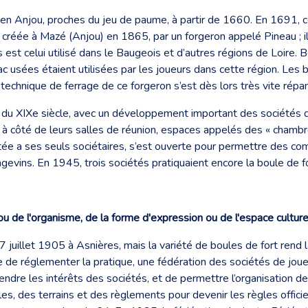
es en Anjou, proches du jeu de paume, à partir de 1660. En 1691, c
t créée à Mazé (Anjou) en 1865, par un forgeron appelé Pineau ; il
s est celui utilisé dans le Baugeois et d’autres régions de Loire. B
c usées étaient utilisées par les joueurs dans cette région. Les bo
a technique de ferrage de ce forgeron s’est dès lors très vite répa
rs du XIXe siècle, avec un développement important des sociétés
à côté de leurs salles de réunion, espaces appelés des « chambres
itée a ses seuls sociétaires, s’est ouverte pour permettre des com
evins. En 1945, trois sociétés pratiquaient encore la boule de f
ou de l'organisme, de la forme d'expression ou de l'espace culturel 
juillet 1905 à Asnières, mais la variété de boules de fort rend la 
e de réglementer la pratique, une fédération des sociétés de joue
ndre les intérêts des sociétés, et de permettre l’organisation de c
ules, des terrains et des règlements pour devenir les règles officie