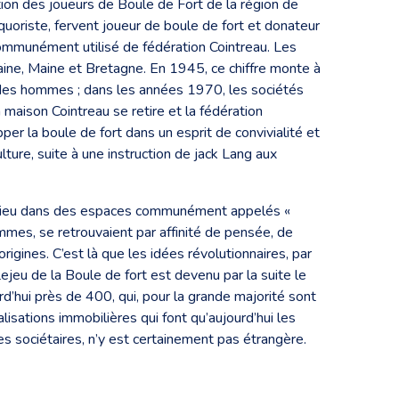
ion des joueurs de Boule de Fort de la région de
iquoriste, fervent joueur de boule de fort et donateur
i communément utilisé de fédération Cointreau. Les
ine, Maine et Bretagne. En 1945, ce chiffre monte à
r des hommes ; dans les années 1970, les sociétés
 maison Cointreau se retire et la fédération
er la boule de fort dans un esprit de convivialité et
ulture, suite à une instruction de jack Lang aux
ue a lieu dans des espaces communément appelés «
mes, se retrouvaient par affinité de pensée, de
origines. C’est là que les idées révolutionnaires, par
jeu de la Boule de fort est devenu par la suite le
urd’hui près de 400, qui, pour la grande majorité sont
lisations immobilières qui font qu’aujourd’hui les
es sociétaires, n’y est certainement pas étrangère.