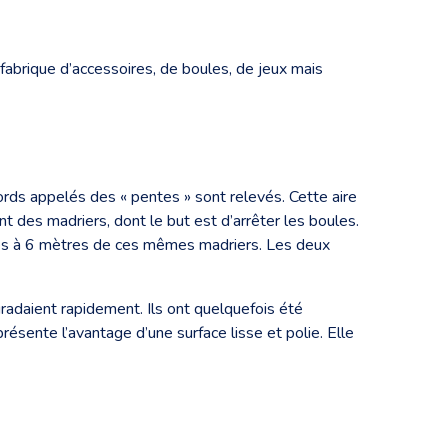
 fabrique d’accessoires, de boules, de jeux mais
s bords appelés des « pentes » sont relevés. Cette aire
 des madriers, dont le but est d’arrêter les boules.
tres à 6 mètres de ces mêmes madriers. Les deux
égradaient rapidement. Ils ont quelquefois été
ésente l’avantage d’une surface lisse et polie. Elle