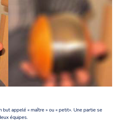
n but appelé « maître » ou « petit». Une partie se
deux équipes.