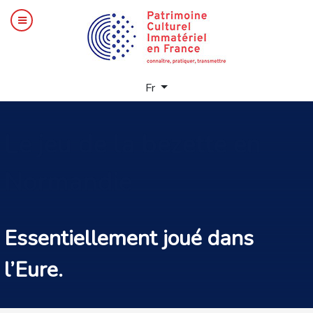
Sélectionnez votre langue
Fr
Le
jeu de la bezette en
Normandie
Essentiellement joué dans
l’Eure.