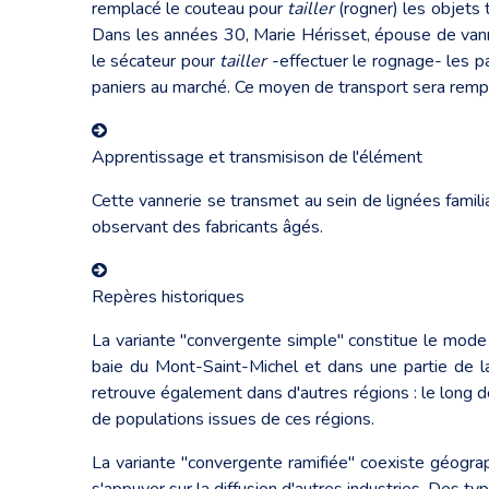
remplacé le couteau pour
tailler
(rogner) les objets 
Dans les années 30, Marie Hérisset, épouse de vannier,
le sécateur pour
tailler
-effectuer le rognage- les p
paniers au marché. Ce moyen de transport sera remp
Apprentissage et transmisison de l'élément
Cette vannerie se transmet au sein de lignées famili
observant des fabricants âgés.
Repères historiques
La variante "convergente simple" constitue le mode 
baie du Mont-Saint-Michel et dans une partie de la 
retrouve également dans d'autres régions : le long de
de populations issues de ces régions.
La variante "convergente ramifiée" coexiste géogr
s'appuyer sur la diffusion d'autres industries. Des t