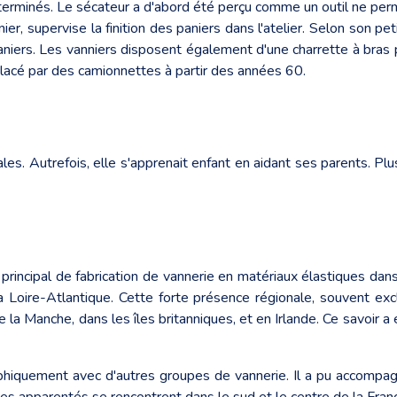
terminés. Le sécateur a d'abord été perçu comme un outil ne perm
 supervise la finition des paniers dans l'atelier. Selon son petit
aniers. Les vanniers disposent également d'une charrette à bras 
lacé par des camionnettes à partir des années 60.
ales. Autrefois, elle s'apprenait enfant en aidant ses parents. 
principal de fabrication de vannerie en matériaux élastiques dan
Loire-Atlantique. Cette forte présence régionale, souvent exclus
 la Manche, dans les îles britanniques, et en Irlande. Ce savoir 
aphiquement avec d'autres groupes de vannerie. Il a pu accomp
ypes apparentés se rencontrent dans le sud et le centre de la Fran