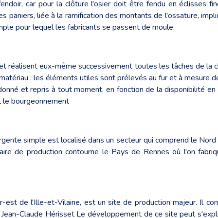
endoir, car pour la clôture l'osier doit être fendu en éclisses fi
 paniers, liée à la ramification des montants de l'ossature, impl
le pour lequel les fabricants se passent de moule.
e, et réalisent eux-même successivement toutes les tâches de la c
 matériau : les éléments utiles sont prélevés au fur et à mesure d
nné et repris à tout moment, en fonction de la disponibilité en te
ant le bourgeonnement
ente simple est localisé dans un secteur qui comprend le Nord et l
e aire de production contourne le Pays de Rennes où l'on fabri
-est de l'Ille-et-Vilaine, est un site de production majeur. Il co
 de Jean-Claude Hérisset Le développement de ce site peut s'expl