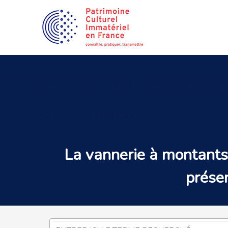
Les
savoir-faire vanni
en méridien
La
vannerie à montants
prése