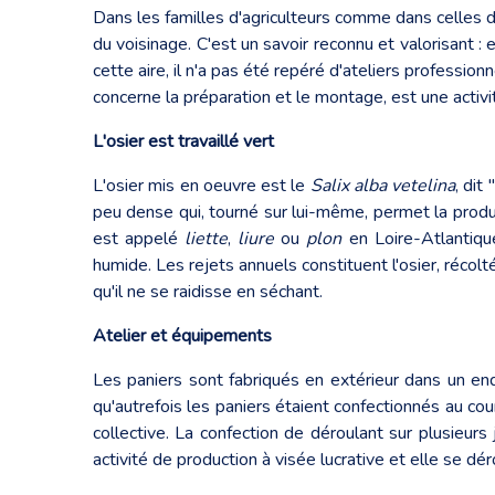
Dans les familles d'agriculteurs comme dans celles 
du voisinage. C'est un savoir reconnu et valorisant 
cette aire, il n'a pas été repéré d'ateliers profess
concerne la préparation et le montage, est une activi
L'osier est travaillé vert
L'osier mis en oeuvre est le
Salix alba vetelina
, dit
peu dense qui, tourné sur lui-même, permet la produc
est appelé
liette
,
liure
ou
plon
en Loire-Atlantique
humide. Les rejets annuels constituent l'osier, récol
qu'il ne se raidisse en séchant.
Atelier et équipements
Les paniers sont fabriqués en extérieur dans un endr
qu'autrefois les paniers étaient confectionnés au cour
collective. La confection de déroulant sur plusieurs j
activité de production à visée lucrative et elle se d