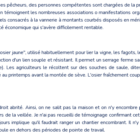
des pêcheurs, des personnes compétentes sont chargées de la pro
: en témoignent les nombreuses associations o manifestations orga
ionnels consacrés à la vannerie à montants courbés disposés en mé
té économique qui s'avère difficilement rentable.
 "osier jaune", utilisé habituellement pour lier la vigne, les fagots, l
tion d'un lien souple et résistant. Il permet un serrage ferme s
). Les agriculteurs le récoltent sur des souches de saule, dit
té au printemps avant la montée de sève. L'osier fraîchement coup
oit abrité. Ainsi, on ne salit pas la maison et on n'y encombre 
s de la veillée. Je n'ai pas recueilli de témoignage confirmant ce
ours implique qu'il faudrait ranger un chantier encombrant. Il n'y 
éroule en dehors des périodes de pointe de travail.