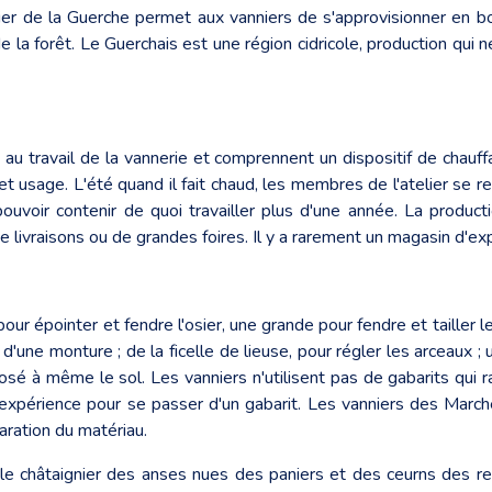
er de la Guerche permet aux vanniers de s'approvisionner en bour
la forêt. Le Guerchais est une région cidricole, production qui 
 travail de la vannerie et comprennent un dispositif de chauffag
et usage. L'été quand il fait chaud, les membres de l'atelier se r
pouvoir contenir de quoi travailler plus d'une année. La product
 livraisons ou de grandes foires. Il y a rarement un magasin d'exp
our épointer et fendre l'osier, une grande pour fendre et tailler l
 d'une monture ; de la ficelle de lieuse, pour régler les arceaux 
osé à même le sol. Les vanniers n'utilisent pas de gabarits qui ra
'expérience pour se passer d'un gabarit. Les vanniers des March
paration du matériau.
e châtaignier des anses nues des paniers et des ceurns des res