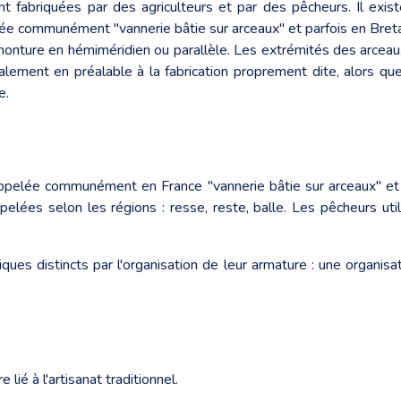
nt fabriquées par des agriculteurs et par des pêcheurs. Il exis
ée communément "vannerie bâtie sur arceaux" et parfois en Breta
monture en hémiméridien ou parallèle. Les extrémités des arcea
ralement en préalable à la fabrication proprement dite, alors qu
e.
ppelée communément en France "vannerie bâtie sur arceaux" et p
ppelées selon les régions : resse, reste, balle. Les pêcheurs u
niques distincts par l'organisation de leur armature : une organ
lié à l'artisanat traditionnel.