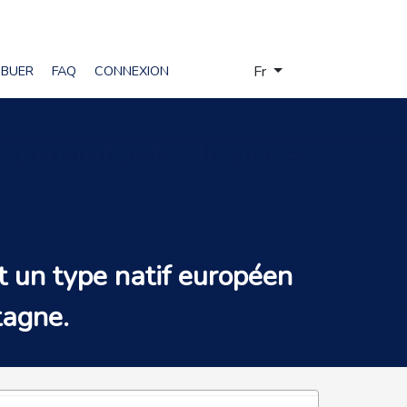
Sélectionnez votre langue
IBUER
FAQ
CONNEXION
Fr
ie à montants disposés
t un
type natif européen
tagne.