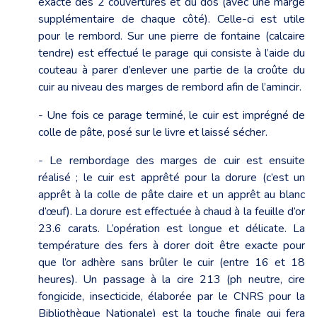
exacte des 2 couvertures et du dos (avec une marge
supplémentaire de chaque côté). Celle-ci est utile
pour le rembord. Sur une pierre de fontaine (calcaire
tendre) est effectué le parage qui consiste à l’aide du
couteau à parer d’enlever une partie de la croûte du
cuir au niveau des marges de rembord afin de l’amincir.
- Une fois ce parage terminé, le cuir est imprégné de
colle de pâte, posé sur le livre et laissé sécher.
- Le rembordage des marges de cuir est ensuite
réalisé ; le cuir est apprêté pour la dorure (c’est un
apprêt à la colle de pâte claire et un apprêt au blanc
d’œuf). La dorure est effectuée à chaud à la feuille d’or
23.6 carats. L’opération est longue et délicate. La
température des fers à dorer doit être exacte pour
que l’or adhère sans brûler le cuir (entre 16 et 18
heures). Un passage à la cire 213 (ph neutre, cire
fongicide, insecticide, élaborée par le CNRS pour la
Bibliothèque Nationale) est la touche finale qui fera