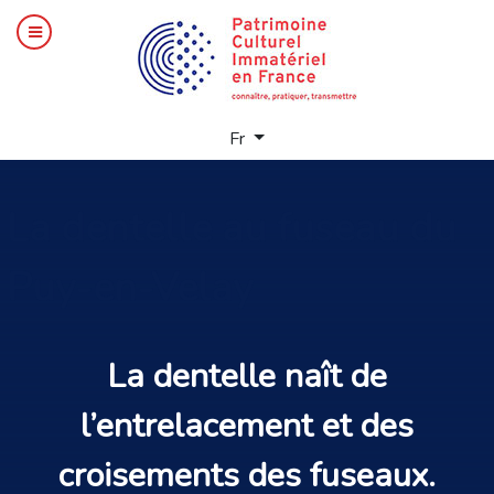
Sélectionnez votre langue
Fr
La
dentelle au fuseau du
Puy-en-Velay
La
dentelle
naît de
l’entrelacement et des
croisements des
fuseaux
.