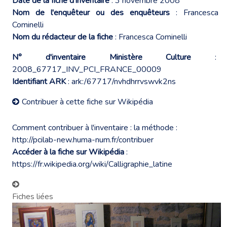
Date de la fiche d’inventaire
: 3 novembre 2008
Nom de l'enquêteur ou des enquêteurs
: Francesca
Cominelli
Nom du rédacteur de la fiche
: Francesca Cominelli
N° d'inventaire Ministère Culture
:
2008_67717_INV_PCI_FRANCE_00009
Identifiant ARK
: ark:/67717/nvhdhrrvswvk2ns
Contribuer à cette fiche sur Wikipédia
Comment contribuer à l'inventaire : la méthode :
http://pcilab-new.huma-num.fr/contribuer
Accéder à la fiche sur Wikipédia
:
https://fr.wikipedia.org/wiki/Calligraphie_latine
Fiches liées