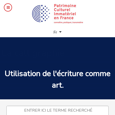
Sélectionnez votre langue
Fr
La
calligraphie
Utilisation de l'
écriture
comme
art.