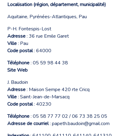
Localisation (région, département, municipalité)
Aquitaine, Pyrénées-Atlantiques, Pau
P-H. Fontespis-Lost
Adresse
: 36 rue Emile Garet
Ville
: Pau
Code postal
: 64000
Téléphone
: 05 59 98 44 38
Site Web
J. Baudoin
Adresse
: Maison Sempe 420 rte Cricq
Ville
: Saint-Jean-de-Marsacq
Code postal
: 40230
Téléphone
: 05 58 77 77 02 / 06 73 38 25 05
Adresse de courriel
:
papeth.baudoin@gmail.com
Indexation
: 641100, 641110, 641140, 641310