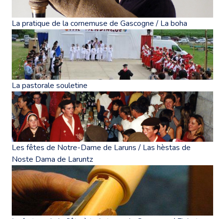
La pratique de la cornemuse de Gascogne / La boha
La pastorale souletine
Les fêtes de Notre-Dame de Laruns / Las hèstas de
Noste Dama de Laruntz