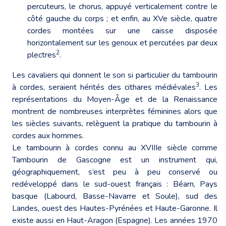
percuteurs, le chorus, appuyé verticalement contre le
côté gauche du corps ; et enfin, au XVe siècle, quatre
cordes montées sur une caisse disposée
horizontalement sur les genoux et percutées par deux
2
plectres
.
Les cavaliers qui donnent le son si particulier du tambourin
3
à cordes, seraient hérités des cithares médiévales
. Les
représentations du Moyen-Âge et de la Renaissance
montrent de nombreuses interprètes féminines alors que
les siècles suivants, relèguent la pratique du tambourin à
cordes aux hommes.
Le tambourin à cordes connu au XVIIIe siècle comme
Tambourin de Gascogne est un instrument qui,
géographiquement, s’est peu à peu conservé ou
redéveloppé dans le sud-ouest français : Béarn, Pays
basque (Labourd, Basse-Navarre et Soule), sud des
Landes, ouest des Hautes-Pyrénées et Haute-Garonne. Il
existe aussi en Haut-Aragon (Espagne). Les années 1970