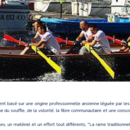
ent basé sur une origine professionnelle ancienne léguée par les
me du souffle, de la volonté, la fibre communautaire et une cons
es, un matériel et un effort tout différents, "La rame traditionnel