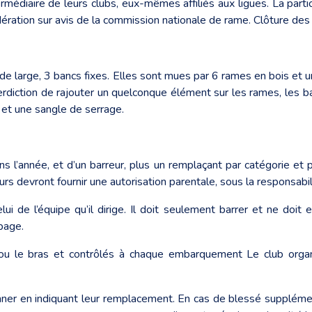
termédiaire de leurs clubs, eux-mêmes affiliés aux ligues. La part
édération sur avis de la commission nationale de rame. Clôture d
 large, 3 bancs fixes. Elles sont mues par 6 rames en bois et u
rdiction de rajouter un quelconque élément sur les rames, les ba
 et une sangle de serrage.
’année, et d’un barreur, plus un remplaçant par catégorie et pa
s devront fournir une autorisation parentale, sous la responsabili
lui de l’équipe qu’il dirige. Il doit seulement barrer et ne doit
page.
ou le bras et contrôlés à chaque embarquement Le club organ
nner en indiquant leur remplacement. En cas de blessé supplémen