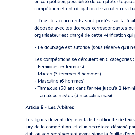
en compétition, possibilité de compléter l’équip
compétition et ont obligation de signaler ces cha
- Tous les concurrents sont portés sur la feu
déposée avec les licences correspondantes qui 
organisateur est chargé de cette vérification qui
- Le doublage est autorisé (sous réserve qu’il 
Les compétitions se déroulent en 5 catégories :
- Féminines (6 femmes)
- Mixtes (3 femmes 3 hommes)
- Masculine (6 hommes)
- Tamalous (50 ans dans l’année jusqu’à 2 fémin
- Tamalous mixtes (3 masculins maxi)
Article 5 - Les Arbitres
Les ligues doivent déposer la liste officielle de leu
jury de la compétition, et d’un secrétaire désigné par
club ou son représentant ayant signé la feuille d’e