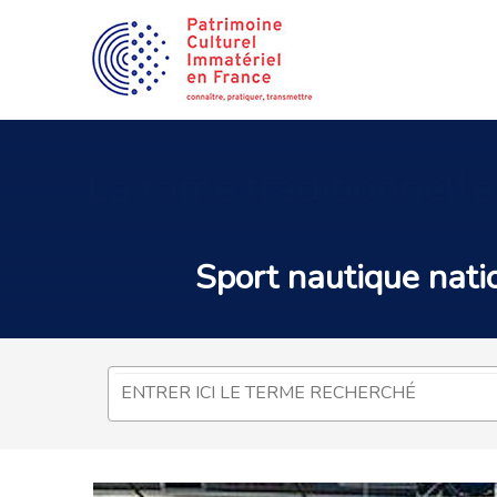
La
rame traditionnell
Sport nautique
natio