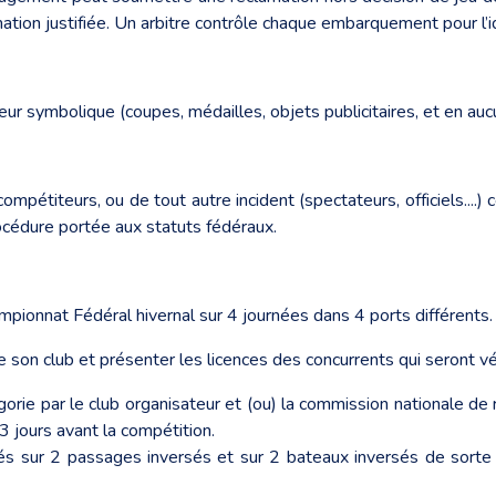
tion justifiée. Un arbitre contrôle chaque embarquement pour l’id
r symbolique (coupes, médailles, objets publicitaires, et en aucu
étiteurs, ou de tout autre incident (spectateurs, officiels....) ce
rocédure portée aux statuts fédéraux.
pionnat Fédéral hivernal sur 4 journées dans 4 ports différents.
de son club et présenter les licences des concurrents qui seront v
égorie par le club organisateur et (ou) la commission nationale de
3 jours avant la compétition.
s sur 2 passages inversés et sur 2 bateaux inversés de sorte qu