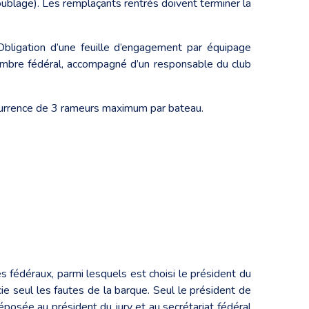
oublage). Les remplaçants rentrés doivent terminer la
Obligation d’une feuille d’engagement par équipage
membre fédéral, accompagné d’un responsable du club
ncurrence de 3 rameurs maximum par bateau.
es fédéraux, parmi lesquels est choisi le président du
écie seul les fautes de la barque. Seul le président de
posée au président du jury et au secrétariat fédéral