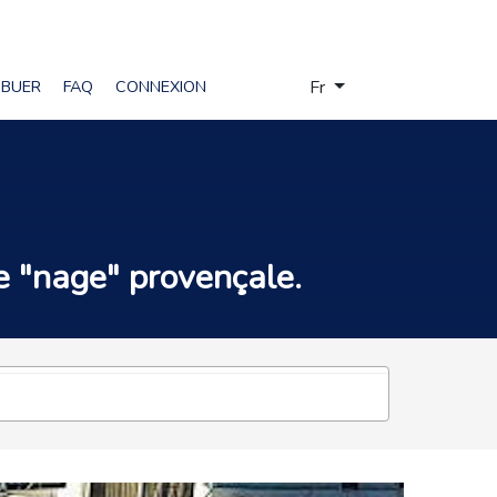
Sélectionnez votre langue
IBUER
FAQ
CONNEXION
Fr
e "
nage
"
provençale.