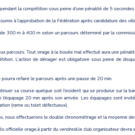
eau pendant la compétition sous peine d’une pénalité de 5 secondes.
soumis à l’approbation de la Fédération après candidature des vill
s de 300 m à 400 m selon un parcours déterminé par la commissio
deux parcours. Tout virage à la bouée mal effectué aura une pénali
ition. L’action de dénager est obligatoire sous peine de disqua
né pourra refaire le parcours après une pause de 20 min.
ntinuer sa course quelque soit l’incident qui se produise sur la 
’équipage 20 min après son arrivée. Les équipages sont invités
cation (rame ou tolet défectueux).
 pas, nous effectuerons le double chronométrage et la moyenne des
 officielle orage,à partir du vendredi,le club organisateur devra av