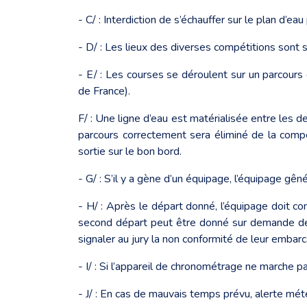
- C/ : Interdiction de s’échauffer sur le plan d’
- D/ : Les lieux des diverses compétitions sont 
- E/ : Les courses se déroulent sur un parcour
de France).
F/ : Une ligne d’eau est matérialisée entre les 
parcours correctement sera éliminé de la compét
sortie sur le bon bord.
- G/ : S’il y a gène d’un équipage, l’équipage gê
- H/ : Après le départ donné, l’équipage doit co
second départ peut être donné sur demande de l
signaler au jury la non conformité de leur embar
- I/ : Si l’appareil de chronométrage ne marche
- J/ : En cas de mauvais temps prévu, alerte météo