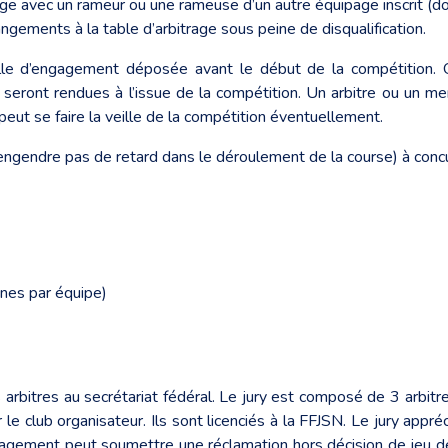
age avec un rameur ou une rameuse d’un autre équipage inscrit (d
ngements à la table d’arbitrage sous peine de disqualification.
ille d’engagement déposée avant le début de la compétition. 
seront rendues à l’issue de la compétition. Un arbitre ou un 
 peut se faire la veille de la compétition éventuellement.
n’engendre pas de retard dans le déroulement de la course) à co
ines par équipe)
rs arbitres au secrétariat fédéral. Le jury est composé de 3 arbitr
 le club organisateur. Ils sont licenciés à la FFJSN. Le jury appr
ngagement peut soumettre une réclamation hors décision de jeu dé