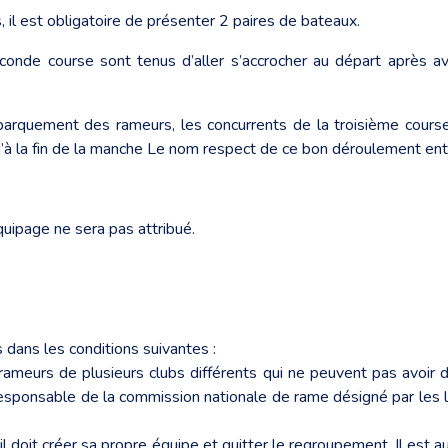
il est obligatoire de présenter 2 paires de bateaux.
conde course sont tenus d’aller s’accrocher au départ après av
débarquement des rameurs, les concurrents de la troisième cou
u’à la fin de la manche Le nom respect de ce bon déroulement entr
quipage ne sera pas attribué.
dans les conditions suivantes :
rameurs de plusieurs clubs différents qui ne peuvent pas avoir
sponsable de la commission nationale de rame désigné par les l
il doit créer sa propre équipe et quitter le regroupement. Il est