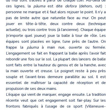
du mur sont tracées à partir de chaque coin. Au-delà de
ces lignes, la
pàuma
est dite
defora
(dehors, out) :
personne ne marque et il faut alors rejouer le point. Il n’y a
pas de limite autre que naturelle face au mur. On peut
jouer en tête-à-tête, deux contre deux (technique
actuelle), ou trois contre trois (à l’ancienne). Chaque équipe
(n’importe quel joueur) joue la balle à tour de rôle. Les
équipes sont placées en ligne, l’une près de l’autre. On
frappe la
pàuma
à main nue, ouverte ou fermée.
L’engagement se fait en frappant la balle après l’avoir fait
rebondir une fois sur le sol. La plupart des lancers de balle
sont faits entre la hauteur du genou et de la hanche, avec
la main ouverte et creuse. Le poignet reste à peu près
souple et l’avant-bras demeure parallèle au sol. Il est
essentiel de maîtriser la capacité de réception et de
propulsion de ses deux mains.
L’équipe qui vient de marquer, engage ensuite. La tradition
récente veut que cet engagement soit fair-play. Sur les
frontons fabriqués à l’usage de ce sport (Villeneuve-