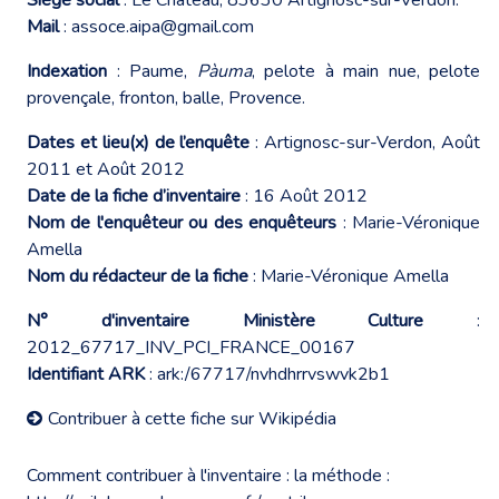
Mail
:
assoce.aipa@gmail.com
Indexation
: Paume,
Pàuma
, pelote à main nue, pelote
provençale, fronton, balle, Provence.
Dates et lieu(x) de l’enquête
: Artignosc-sur-Verdon, Août
2011 et Août 2012
Date de la fiche d’inventaire
: 16 Août 2012
Nom de l'enquêteur ou des enquêteurs
: Marie-Véronique
Amella
Nom du rédacteur de la fiche
: Marie-Véronique Amella
N° d'inventaire Ministère Culture
:
2012_67717_INV_PCI_FRANCE_00167
Identifiant ARK
: ark:/67717/nvhdhrrvswvk2b1
Contribuer à cette fiche sur Wikipédia
Comment contribuer à l'inventaire : la méthode :