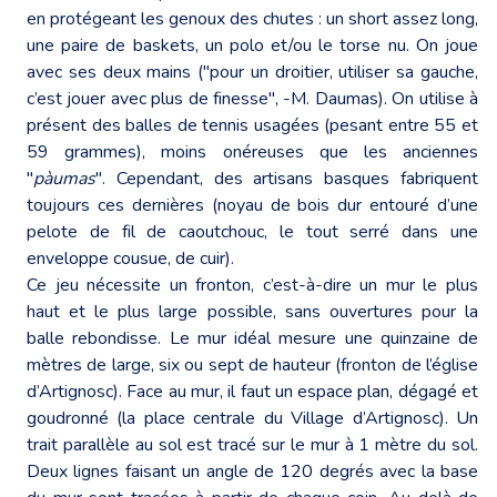
en protégeant les genoux des chutes : un short assez long,
une paire de baskets, un polo et/ou le torse nu. On joue
avec ses deux mains ("pour un droitier, utiliser sa gauche,
c’est jouer avec plus de finesse", -M. Daumas). On utilise à
présent des balles de tennis usagées (pesant entre 55 et
59 grammes), moins onéreuses que les anciennes
"
pàumas
". Cependant, des artisans basques fabriquent
toujours ces dernières (noyau de bois dur entouré d’une
pelote de fil de caoutchouc, le tout serré dans une
enveloppe cousue, de cuir).
Ce jeu nécessite un fronton, c’est-à-dire un mur le plus
haut et le plus large possible, sans ouvertures pour la
balle rebondisse. Le mur idéal mesure une quinzaine de
mètres de large, six ou sept de hauteur (fronton de l’église
d’Artignosc). Face au mur, il faut un espace plan, dégagé et
goudronné (la place centrale du Village d’Artignosc). Un
trait parallèle au sol est tracé sur le mur à 1 mètre du sol.
Deux lignes faisant un angle de 120 degrés avec la base