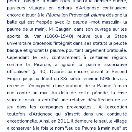
pelote "basque" à mains nues. Jusqu’à la dernière guerre,
plusieurs villages en dehors d’Artignosc continuaient
encore à jouer à la
Pàuma
(en Provençal
pàuma
désigne la
balle qui est frappée avec
lo paume
–mot masculin- la
paume de la main). M. Gaugain, dans son ouvrage sur les
sports du Var (1860-1940) relève que le Stade
universitaire dracénois "intégrait dans ses statuts la pelote
basque et ignorait la paume, pourtant largement pratiquée.
Cependant le Var, contrairement à certaines régions
comme la Picardie, a ignoré la paume associative
officialisée" (p. 40). D’après lui encore, durant le Second
Empire jusqu’au début du XXe siècle, environ 80% des cas
recensés témoignent d’une pratique de la Paume à main
nue contre un mur. Au-delà de cette période, la crise
viticole locale a entraîné une relative désaffection de ce
jeu dans les campagnes provençales… À l’exception
toutefois d’Artignosc qui s’inscrit dans une continuité
exceptionnelle. Ainsi, en 2011, il demeure le seul le village
à conserver à la fois le nom "Jeu de Paume à main nue" et