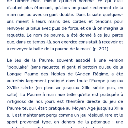
de l’arrière-main, mieux qu'aucun homme, ce qui était
d'autant plus étonnant, qu'alors on jouait seulement de la
main nue, ou avec un gant double. Dans la suite quelques-
uns mirent à leurs mains des cordes et tendons pour
renvoyer la balle avec plus de force, et de là on imagina la
raquette. Le nom de paume, a été donné à ce jeu, parce
que, dans ce temps-là, son exercice consistait à recevoir et
à renvoyer la balle de la paume de la main" (p. 201).
Le Jeu de la Paume, souvent associé à une version
"populaire" (sans raquette, ni gant, ni battoir) du Jeu de la
Longue Paume des Nobles de l’Ancien Régime, a été
autrefois largement pratiqué dans toute l’Europe jusqu’au
XVIIIe siècle (en plein air jusqu’au XIIIe siècle puis, en
salle). La Paume à main nue telle qu’elle est pratiquée à
Artignosc de nos jours est l’héritière directe du jeu de
Paume tel qu’il était pratiqué au Moyen Age jusqu’au XIIIe
s. Il est maintenant perçu comme un jeu résiduel rare et le
sport provençal type, en dehors de la pétanque : une