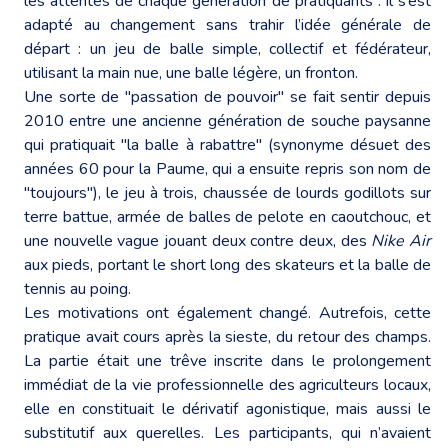
les attentes de chaque génération de pratiquants : il s’est
adapté au changement sans trahir l’idée générale de
départ : un jeu de balle simple, collectif et fédérateur,
utilisant la main nue, une balle légère, un fronton.
Une sorte de "passation de pouvoir" se fait sentir depuis
2010 entre une ancienne génération de souche paysanne
qui pratiquait "la balle à rabattre" (synonyme désuet des
années 60 pour la Paume, qui a ensuite repris son nom de
"toujours"), le jeu à trois, chaussée de lourds godillots sur
terre battue, armée de balles de pelote en caoutchouc, et
une nouvelle vague jouant deux contre deux, des
Nike Air
aux pieds, portant le short long des skateurs et la balle de
tennis au poing.
Les motivations ont également changé. Autrefois, cette
pratique avait cours après la sieste, du retour des champs.
La partie était une trêve inscrite dans le prolongement
immédiat de la vie professionnelle des agriculteurs locaux,
elle en constituait le dérivatif agonistique, mais aussi le
substitutif aux querelles. Les participants, qui n’avaient