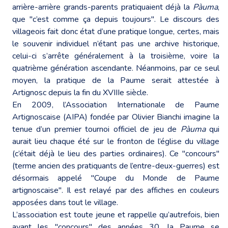
arrière-arrière grands-parents pratiquaient déjà la
Pàuma
,
que "c’est comme ça depuis toujours". Le discours des
villageois fait donc état d’une pratique longue, certes, mais
le souvenir individuel n’étant pas une archive historique,
celui-ci s’arrête généralement à la troisième, voire la
quatrième génération ascendante. Néanmoins, par ce seul
moyen, la pratique de la Paume serait attestée à
Artignosc depuis la fin du XVIIIe siècle.
En 2009, l’Association Internationale de Paume
Artignoscaise (AIPA) fondée par Olivier Bianchi imagine la
tenue d’un premier tournoi officiel de jeu de
Pàuma
qui
aurait lieu chaque été sur le fronton de l’église du village
(c’était déjà le lieu des parties ordinaires). Ce "concours"
(terme ancien des pratiquants de l’entre-deux-guerres) est
désormais appelé "Coupe du Monde de Paume
artignoscaise". Il est relayé par des affiches en couleurs
apposées dans tout le village.
L’association est toute jeune et rappelle qu’autrefois, bien
avant les "concours" des années 30, la Paume se