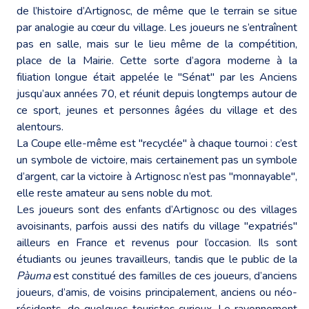
de l’histoire d’Artignosc, de même que le terrain se situe
par analogie au cœur du village. Les joueurs ne s’entraînent
pas en salle, mais sur le lieu même de la compétition,
place de la Mairie. Cette sorte d’agora moderne à la
filiation longue était appelée le "Sénat" par les Anciens
jusqu’aux années 70, et réunit depuis longtemps autour de
ce sport, jeunes et personnes âgées du village et des
alentours.
La Coupe elle-même est "recyclée" à chaque tournoi : c’est
un symbole de victoire, mais certainement pas un symbole
d’argent, car la victoire à Artignosc n’est pas "monnayable",
elle reste amateur au sens noble du mot.
Les joueurs sont des enfants d’Artignosc ou des villages
avoisinants, parfois aussi des natifs du village "expatriés"
ailleurs en France et revenus pour l’occasion. Ils sont
étudiants ou jeunes travailleurs, tandis que le public de la
Pàuma
est constitué des familles de ces joueurs, d’anciens
joueurs, d’amis, de voisins principalement, anciens ou néo-
résidents, de quelques touristes curieux. Le rayonnement