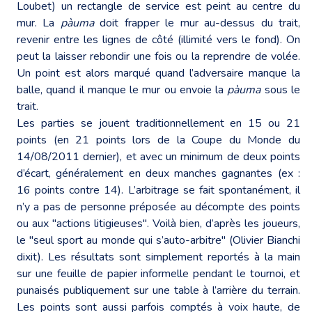
Loubet) un rectangle de service est peint au centre du
mur. La
pàuma
doit frapper le mur au-dessus du trait,
revenir entre les lignes de côté (illimité vers le fond). On
peut la laisser rebondir une fois ou la reprendre de volée.
Un point est alors marqué quand l’adversaire manque la
balle, quand il manque le mur ou envoie la
pàuma
sous le
trait.
Les parties se jouent traditionnellement en 15 ou 21
points (en 21 points lors de la Coupe du Monde du
14/08/2011 dernier), et avec un minimum de deux points
d’écart, généralement en deux manches gagnantes (ex :
16 points contre 14). L’arbitrage se fait spontanément, il
n’y a pas de personne préposée au décompte des points
ou aux "actions litigieuses". Voilà bien, d’après les joueurs,
le "seul sport au monde qui s’auto-arbitre" (Olivier Bianchi
dixit). Les résultats sont simplement reportés à la main
sur une feuille de papier informelle pendant le tournoi, et
punaisés publiquement sur une table à l’arrière du terrain.
Les points sont aussi parfois comptés à voix haute, de