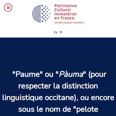
Sélectionnez votre langue
Fr
La
paume artignoscaise
"
Paume
" ou "
Pàuma
" (pour
respecter la distinction
linguistique occitane), ou encore
sous le nom de "
pelote