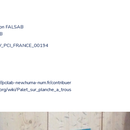
tion FALSAB
AB
NV_PCI_FRANCE_00194
://pcilab-new.huma-num.fr/contribuer
a.org/wiki/Palet_sur_planche_a_trous