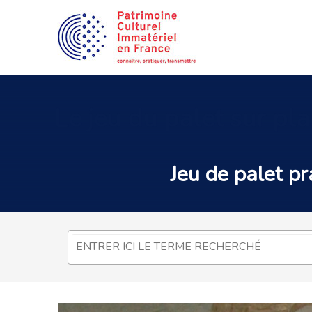
Le
jeu du palet sur pl
Jeu de palet
pra