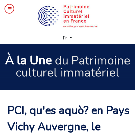
Sélectionnez votre langue
Fr
À la Une
du Patrimoine
culturel immatériel
PCI, qu'es aquò? en Pays
Vichy Auvergne, le